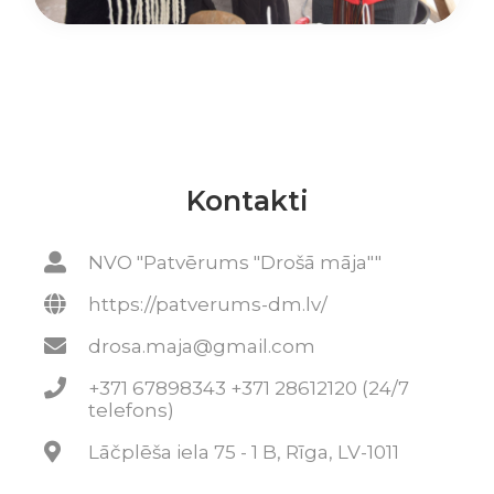
Kontakti
NVO "Patvērums "Drošā māja""
https://patverums-dm.lv/
drosa.maja@gmail.com
+371 67898343 +371 28612120 (24/7
telefons)
Lāčplēša iela 75 - 1 B, Rīga, LV-1011