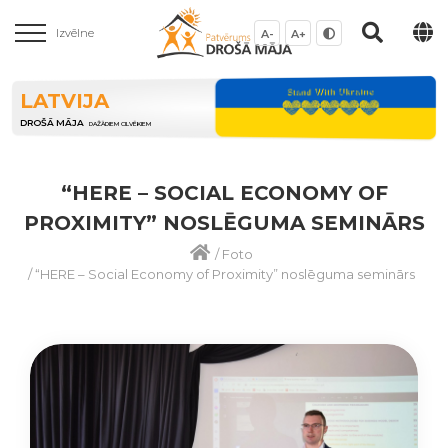
Izvēlne
A-
A+
LATVIJA
DROŠĀ MĀJA
DAŽĀDIEM CILVĒKIEM
“HERE – SOCIAL ECONOMY OF
PROXIMITY” NOSLĒGUMA SEMINĀRS
/
Foto
/
“HERE – Social Economy of Proximity” noslēguma seminārs