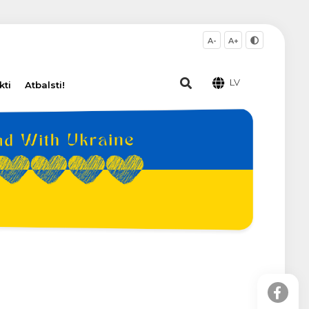
A-
A+
LV
kti
Atbalsti!