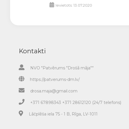
Ievietots: 13.07.2020
Kontakti
NVO "Patvērums "Drošā māja""
https://patverums-dm.lv/
drosa.maja@gmail.com
+371 67898343 +371 28612120 (24/7 telefons)
Lāčplēša iela 75 - 1 B, Rīga, LV-1011