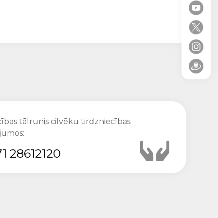
ības tālrunis cilvēku tirdzniecības
jumos::
1 28612120