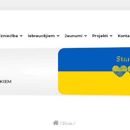
dzniecība
Iebraucējiem
Jaunumi
Projekti
Konta
ĒKIEM
/
Ziņas
/