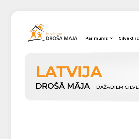
Par mums
Cilvēktir
LATVIJA
DROŠĀ MĀJA
DAŽĀDIEM CILV