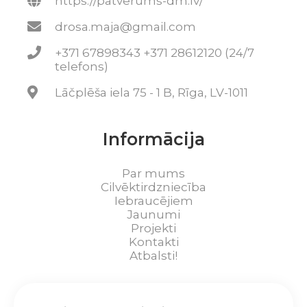
https://patverums-dm.lv/
drosa.maja@gmail.com
+371 67898343 +371 28612120 (24/7
telefons)
Lāčplēša iela 75 - 1 B, Rīga, LV-1011
Informācija
Par mums
Cilvēktirdzniecība
Iebraucējiem
Jaunumi
Projekti
Kontakti
Atbalsti!