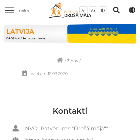
Izvēlne
A-
A+
LATVIJA
DROŠĀ MĀJA
DAŽĀDIEM CILVĒKIEM
/
Ziņas
/
Ievietots: 15.07.2020
Kontakti
NVO "Patvērums "Drošā māja""