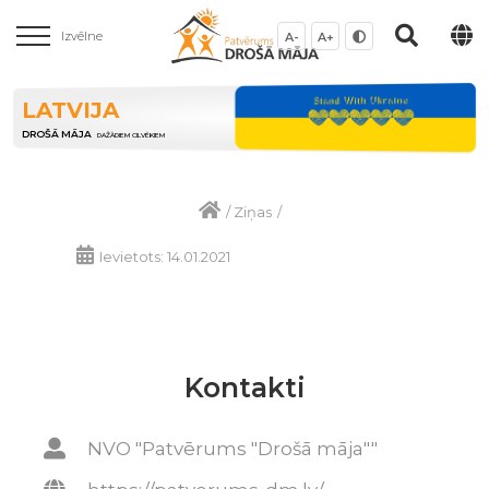
Izvēlne
A-
A+
LATVIJA
DROŠĀ MĀJA
DAŽĀDIEM CILVĒKIEM
/
Ziņas
/
Ievietots: 14.01.2021
Kontakti
NVO "Patvērums "Drošā māja""