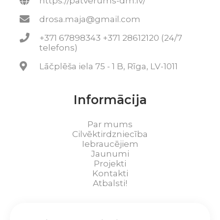
https://patverums-dm.lv/
drosa.maja@gmail.com
+371 67898343 +371 28612120 (24/7
telefons)
Lāčplēša iela 75 - 1 B, Rīga, LV-1011
Informācija
Par mums
Cilvēktirdzniecība
Iebraucējiem
Jaunumi
Projekti
Kontakti
Atbalsti!