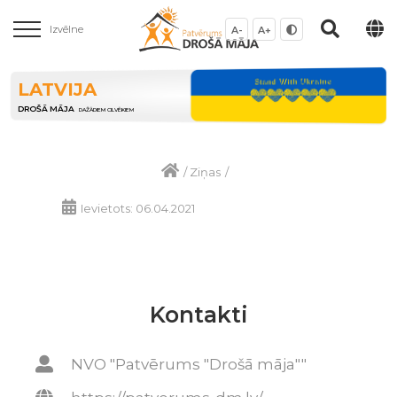
Izvēlne
A-
A+
LATVIJA
DROŠĀ MĀJA
DAŽĀDIEM CILVĒKIEM
/
Ziņas
/
Ievietots: 06.04.2021
Kontakti
NVO "Patvērums "Drošā māja""