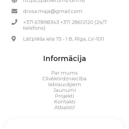
https://patverums-dm.lv/
drosa.maja@gmail.com
+371 67898343 +371 28612120 (24/7
telefons)
Lāčplēša iela 75 - 1 B, Rīga, LV-1011
Informācija
Par mums
Cilvēktirdzniecība
Iebraucējiem
Jaunumi
Projekti
Kontakti
Atbalsti!