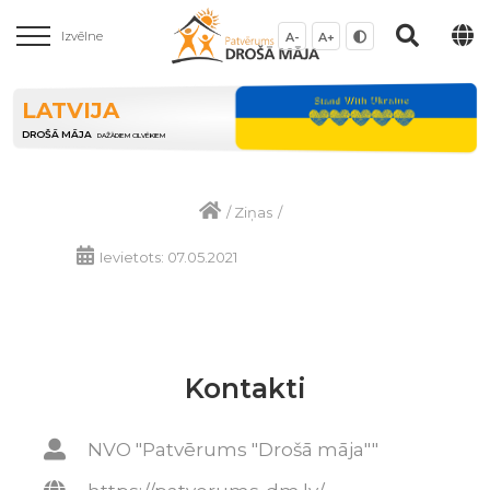
Izvēlne
A-
A+
LATVIJA
DROŠĀ MĀJA
DAŽĀDIEM CILVĒKIEM
/
Ziņas
/
Ievietots: 07.05.2021
Kontakti
NVO "Patvērums "Drošā māja""