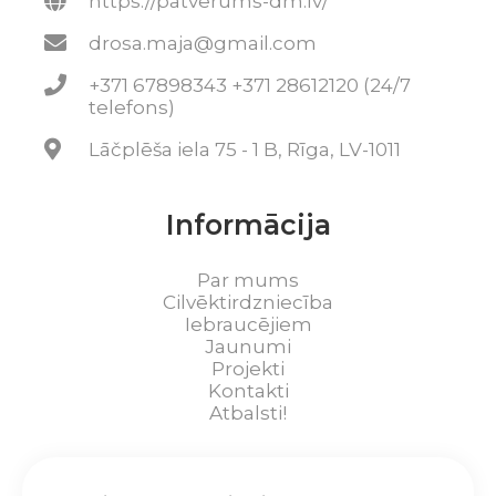
https://patverums-dm.lv/
drosa.maja@gmail.com
+371 67898343 +371 28612120 (24/7
telefons)
Lāčplēša iela 75 - 1 B, Rīga, LV-1011
Informācija
Par mums
Cilvēktirdzniecība
Iebraucējiem
Jaunumi
Projekti
Kontakti
Atbalsti!