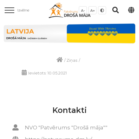
Izvēlne
A-
A+
LATVIJA
DROŠĀ MĀJA
DAŽĀDIEM CILVĒKIEM
/
Ziņas
/
Ievietots: 10.05.2021
Kontakti
NVO "Patvērums "Drošā māja""