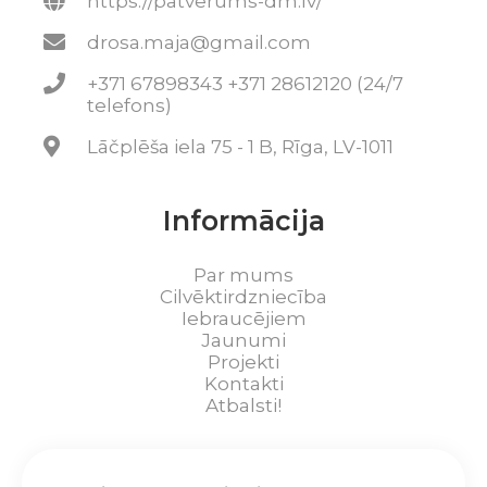
https://patverums-dm.lv/
drosa.maja@gmail.com
+371 67898343 +371 28612120 (24/7
telefons)
Lāčplēša iela 75 - 1 B, Rīga, LV-1011
Informācija
Par mums
Cilvēktirdzniecība
Iebraucējiem
Jaunumi
Projekti
Kontakti
Atbalsti!