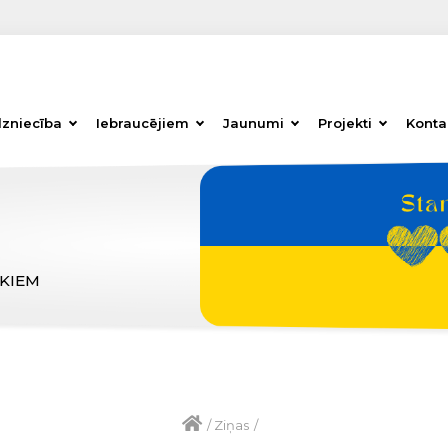
dzniecība
Iebraucējiem
Jaunumi
Projekti
Konta
ĒKIEM
/
Ziņas
/