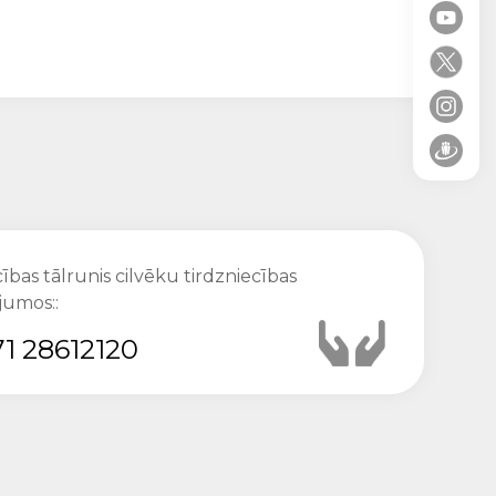
ības tālrunis cilvēku tirdzniecības
jumos::
1 28612120