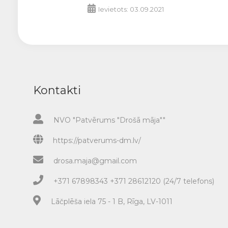
Ievietots: 03.09.2021
Kontakti
NVO "Patvērums "Drošā māja""
https://patverums-dm.lv/
drosa.maja@gmail.com
+371 67898343 +371 28612120 (24/7 telefons)
Lāčplēša iela 75 - 1 B, Rīga, LV-1011