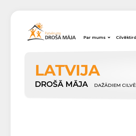
Par mums
Cilvēktir
LATVIJA
DROŠĀ MĀJA
DAŽĀDIEM CILV