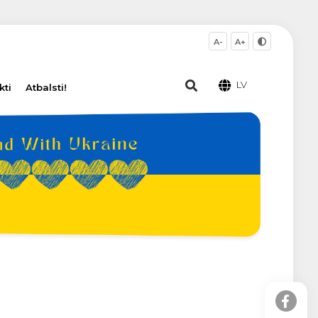
A-
A+
LV
kti
Atbalsti!