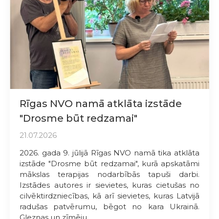
Rīgas NVO namā atklāta izstāde
"Drosme būt redzamai"
21.07.2026
2026. gada 9. jūlijā Rīgas NVO namā tika atklāta
izstāde "Drosme būt redzamai", kurā apskatāmi
mākslas terapijas nodarbībās tapuši darbi.
Izstādes autores ir sievietes, kuras cietušas no
cilvēktirdzniecības, kā arī sievietes, kuras Latvijā
radušas patvērumu, bēgot no kara Ukrainā.
Gleznas un zīmēju...