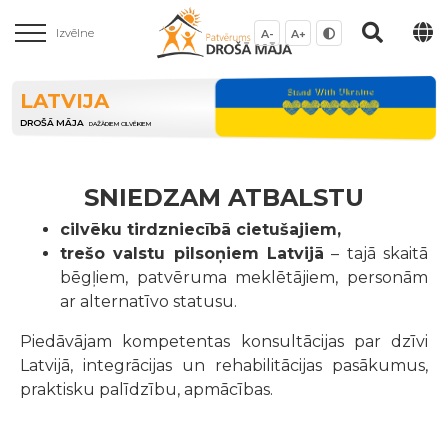
Izvēlne
A-
A+
LATVIJA
DROŠĀ MĀJA
DAŽĀDIEM CILVĒKIEM
SNIEDZAM ATBALSTU
cilvēku tirdzniecībā cietušajiem,
trešo valstu pilsoņiem Latvijā
– tajā skaitā
bēgļiem, patvēruma meklētājiem, personām
ar alternatīvo statusu.
Piedāvājam kompetentas konsultācijas par dzīvi
Latvijā, integrācijas un rehabilitācijas pasākumus,
praktisku palīdzību, apmācības.