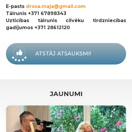
E-pasts
drosa.maja@gmail.com
Tālrunis
+371 67898343
Uzticības tālrunis cilvēku tirdzniecības
gadījumos +371 28612120
ATSTĀJ ATSAUKSMI!
JAUNUMI