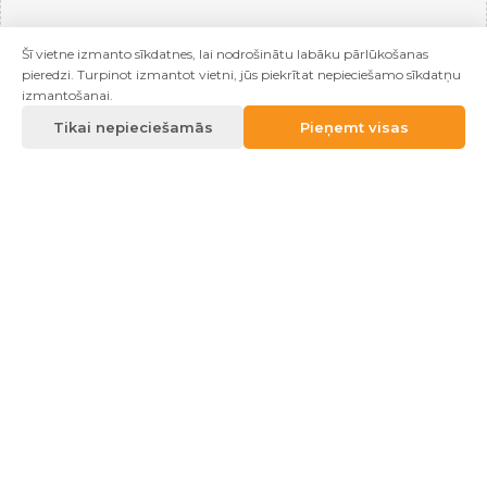
Šī vietne izmanto sīkdatnes, lai nodrošinātu labāku pārlūkošanas
pieredzi. Turpinot izmantot vietni, jūs piekrītat nepieciešamo sīkdatņu
izmantošanai.
Tikai nepieciešamās
Pieņemt visas