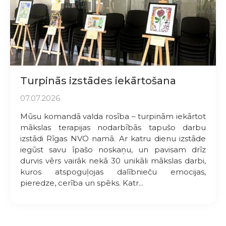
Turpinās izstādes iekārtošana
07.07.2026
Mūsu komandā valda rosība – turpinām iekārtot
mākslas terapijas nodarbībās tapušo darbu
izstādi Rīgas NVO namā. Ar katru dienu izstāde
iegūst savu īpašo noskaņu, un pavisam drīz
durvis vērs vairāk nekā 30 unikāli mākslas darbi,
kuros atspoguļojas dalībnieču emocijas,
pieredze, cerība un spēks. Katr...