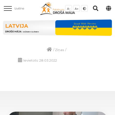
Izvēlne
A-
A+
LATVIJA
DROŠĀ MĀJA
DAŽĀDIEM CILVĒKIEM
/
Ziņas
/
Ievietots: 28.03.2022