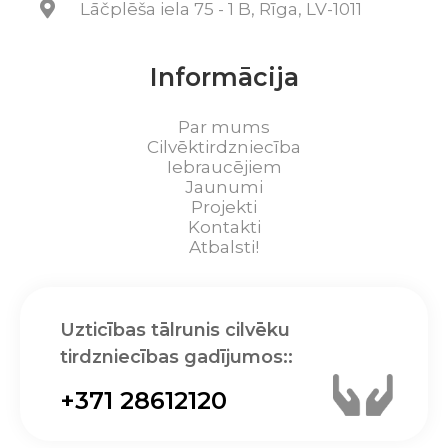
Lāčplēša iela 75 - 1 B, Rīga, LV-1011
Informācija
Par mums
Cilvēktirdzniecība
Iebraucējiem
Jaunumi
Projekti
Kontakti
Atbalsti!
Uzticības tālrunis cilvēku
tirdzniecības gadījumos::
+371 28612120