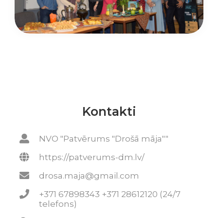
Kontakti
NVO "Patvērums "Drošā māja""
https://patverums-dm.lv/
drosa.maja@gmail.com
+371 67898343 +371 28612120 (24/7
telefons)