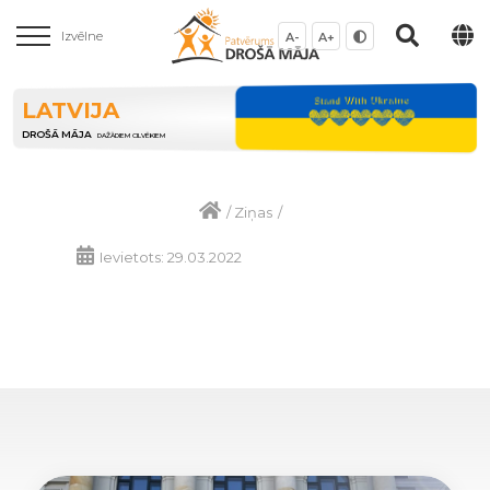
Izvēlne
A-
A+
LATVIJA
DROŠĀ MĀJA
DAŽĀDIEM CILVĒKIEM
/
Ziņas
/
Ievietots: 29.03.2022