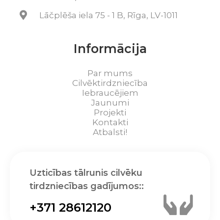
Lāčplēša iela 75 - 1 B, Rīga, LV-1011
Informācija
Par mums
Cilvēktirdzniecība
Iebraucējiem
Jaunumi
Projekti
Kontakti
Atbalsti!
Uzticības tālrunis cilvēku
tirdzniecības gadījumos::
+371 28612120