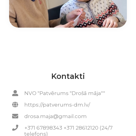
Kontakti
NVO "Patvērums "Drošā māja""
https://patverums-dm.lv/
drosa.maja@gmail.com
+371 67898343 +371 28612120 (24/7
telefons)