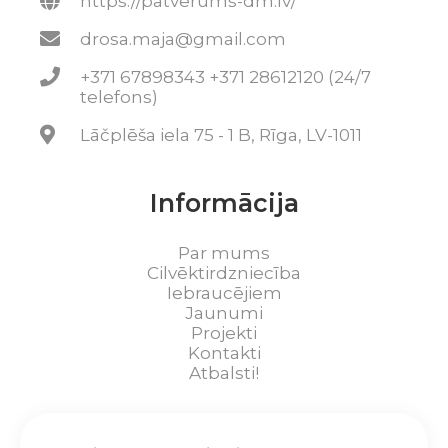
https://patverums-dm.lv/
drosa.maja@gmail.com
+371 67898343 +371 28612120 (24/7
telefons)
Lāčplēša iela 75 - 1 B, Rīga, LV-1011
Informācija
Par mums
Cilvēktirdzniecība
Iebraucējiem
Jaunumi
Projekti
Kontakti
Atbalsti!