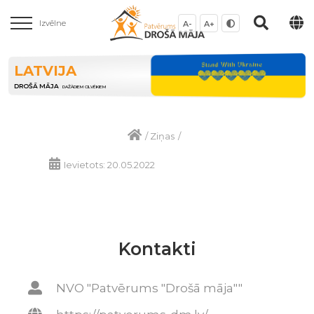
Izvēlne
A-
A+
LATVIJA
DROŠĀ MĀJA
DAŽĀDIEM CILVĒKIEM
/
Ziņas
/
Ievietots: 20.05.2022
Kontakti
NVO "Patvērums "Drošā māja""