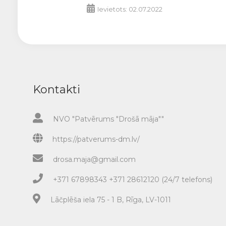
Ievietots: 02.07.2022
Kontakti
NVO "Patvērums "Drošā māja""
https://patverums-dm.lv/
drosa.maja@gmail.com
+371 67898343 +371 28612120 (24/7 telefons)
Lāčplēša iela 75 - 1 B, Rīga, LV-1011