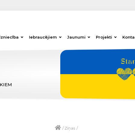
dzniecība
Iebraucējiem
Jaunumi
Projekti
Konta
ĒKIEM
/
Ziņas
/