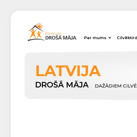
Par mums
Cilvēktir
LATVIJA
DROŠĀ MĀJA
DAŽĀDIEM CILV