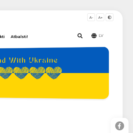
A-
A+
LV
kti
Atbalsti!