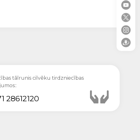
ības tālrunis cilvēku tirdzniecības
jumos::
1 28612120