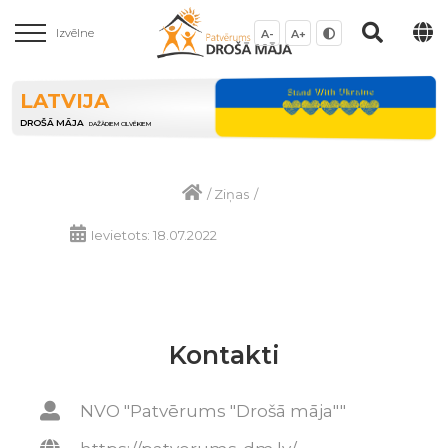
Izvēlne
A-
A+
LATVIJA
DROŠĀ MĀJA
DAŽĀDIEM CILVĒKIEM
/
Ziņas
/
Ievietots: 18.07.2022
Kontakti
NVO "Patvērums "Drošā māja""