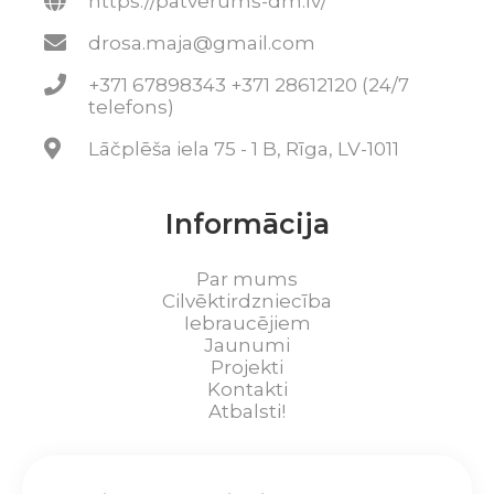
https://patverums-dm.lv/
drosa.maja@gmail.com
+371 67898343 +371 28612120 (24/7
telefons)
Lāčplēša iela 75 - 1 B, Rīga, LV-1011
Informācija
Par mums
Cilvēktirdzniecība
Iebraucējiem
Jaunumi
Projekti
Kontakti
Atbalsti!