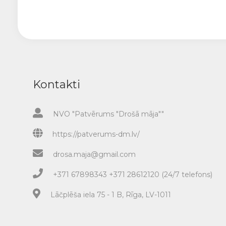
Kontakti
NVO "Patvērums "Drošā māja""
https://patverums-dm.lv/
drosa.maja@gmail.com
+371 67898343 +371 28612120 (24/7 telefons)
Lāčplēša iela 75 - 1 B, Rīga, LV-1011