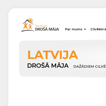
Par mums
Cilvēktir
LATVIJA
DROŠĀ MĀJA
DAŽĀDIEM CILV