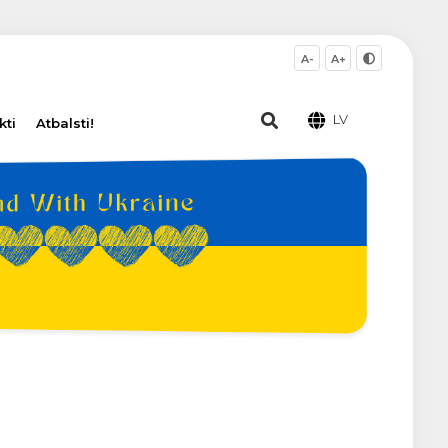
A-
A+
LV
kti
Atbalsti!