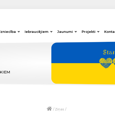
dzniecība
Iebraucējiem
Jaunumi
Projekti
Konta
ĒKIEM
/
Ziņas
/