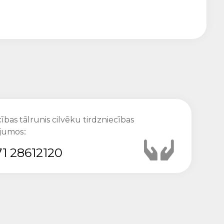
ības tālrunis cilvēku tirdzniecības
jumos::
1 28612120