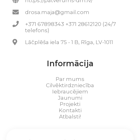
https://patverums-dm.lv/
drosa.maja@gmail.com
+371 67898343 +371 28612120 (24/7
telefons)
Lāčplēša iela 75 - 1 B, Rīga, LV-1011
Informācija
Par mums
Cilvēktirdzniecība
Iebraucējiem
Jaunumi
Projekti
Kontakti
Atbalsti!