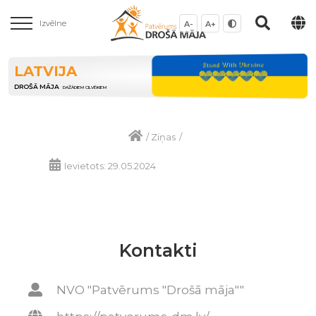
Izvēlne
A-
A+
LATVIJA
DROŠĀ MĀJA
DAŽĀDIEM CILVĒKIEM
/
Ziņas
/
Ievietots: 29.05.2024
Kontakti
NVO "Patvērums "Drošā māja""