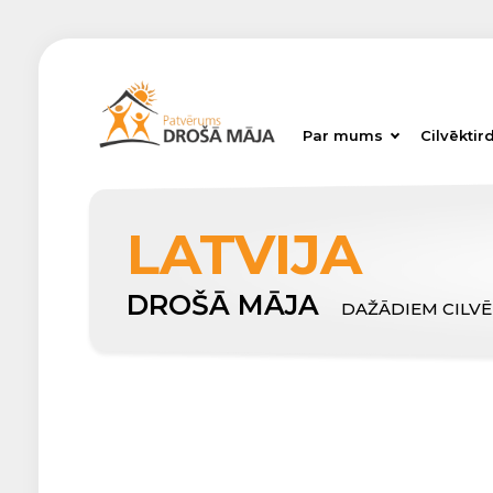
Par mums
Cilvēktir
LATVIJA
DROŠĀ MĀJA
DAŽĀDIEM CILV