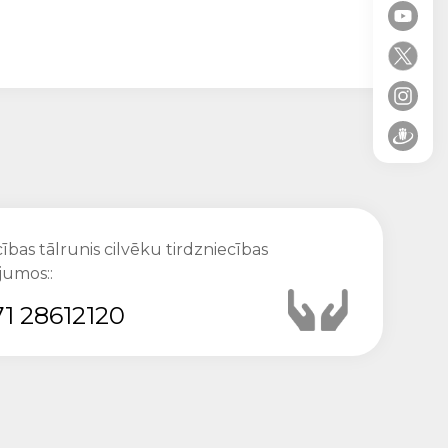
ības tālrunis cilvēku tirdzniecības
jumos::
1 28612120