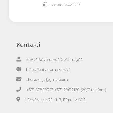
Ievietots: 12.02.2025
Kontakti
NVO "Patvērums "Drošā māja""
https://patverums-dm.lv/
drosa.maja@gmail.com
+371 67898343 +371 28612120 (24/7 telefons)
Lāčplēša iela 75 - 1 B, Rīga, LV-1011