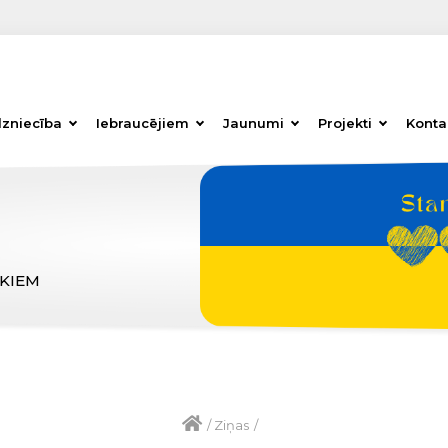
dzniecība
Iebraucējiem
Jaunumi
Projekti
Konta
ĒKIEM
/
Ziņas
/