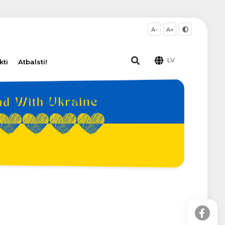
A-
A+
LV
kti
Atbalsti!