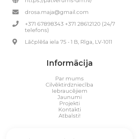
https://patverums-dm.lv/
drosa.maja@gmail.com
+371 67898343 +371 28612120 (24/7
telefons)
Lāčplēša iela 75 - 1 B, Rīga, LV-1011
Informācija
Par mums
Cilvēktirdzniecība
Iebraucējiem
Jaunumi
Projekti
Kontakti
Atbalsti!