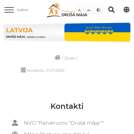
Izvēlne
A-
A+
LATVIJA
DROŠĀ MĀJA
DAŽĀDIEM CILVĒKIEM
/
Ziņas
/
Ievietots: 21.07.2025
Kontakti
NVO "Patvērums "Drošā māja""