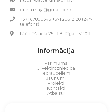
https://patverums-dm.lv/
drosa.maja@gmail.com
+371 67898343 +371 28612120 (24/7
telefons)
Lāčplēša iela 75 - 1 B, Rīga, LV-1011
Informācija
Par mums
Cilvēktirdzniecība
Iebraucējiem
Jaunumi
Projekti
Kontakti
Atbalsti!