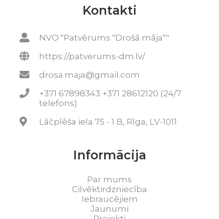
Kontakti
NVO "Patvērums "Drošā māja""
https://patverums-dm.lv/
drosa.maja@gmail.com
+371 67898343 +371 28612120 (24/7
telefons)
Lāčplēša iela 75 - 1 B, Rīga, LV-1011
Informācija
Par mums
Cilvēktirdzniecība
Iebraucējiem
Jaunumi
Projekti