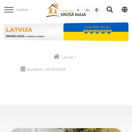
Izvēlne
A-
A+
LATVIJA
DROŠĀ MĀJA
DAŽĀDIEM CILVĒKIEM
/
Ziņas
/
Ievietots: 03.02.2026