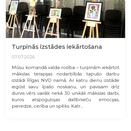
Turpinās izstādes iekārtošana
07.07.2026
Mūsu komandā valda rosība – turpinām iekārtot
mākslas terapijas nodarbībās tapušo darbu
izstādi Rīgas NVO namā. Ar katru dienu izstāde
iegūst savu īpašo noskaņu, un pavisam drīz
durvis vērs vairāk nekā 30 unikāli mākslas darbi,
kuros atspoguļojas dalībnieču emocijas,
pieredze, cerība un spēks. Katr...