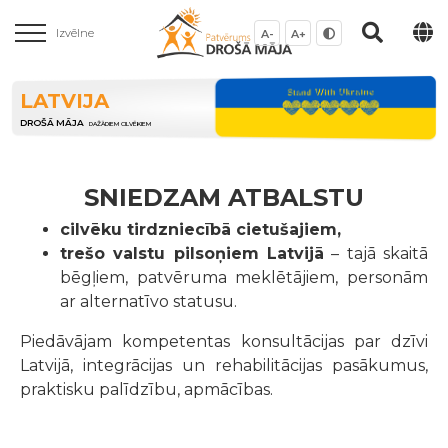
Izvēlne
A-
A+
LATVIJA
DROŠĀ MĀJA
DAŽĀDIEM CILVĒKIEM
SNIEDZAM ATBALSTU
cilvēku tirdzniecībā cietušajiem,
trešo valstu pilsoņiem Latvijā
– tajā skaitā
bēgļiem, patvēruma meklētājiem, personām
ar alternatīvo statusu.
Piedāvājam kompetentas konsultācijas par dzīvi
Latvijā, integrācijas un rehabilitācijas pasākumus,
praktisku palīdzību, apmācības.