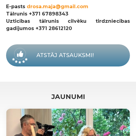
E-pasts
drosa.maja@gmail.com
Tālrunis
+371 67898343
Uzticības tālrunis cilvēku tirdzniecības
gadījumos +371 28612120
ATSTĀJ ATSAUKSMI!
JAUNUMI