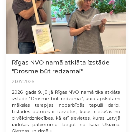
Rīgas NVO namā atklāta izstāde
"Drosme būt redzamai"
21.07.2026
2026. gada 9. jūlijā Rīgas NVO namā tika atklāta
izstāde "Drosme būt redzamai", kurā apskatāmi
mākslas terapijas nodarbībās tapuši darbi.
Izstādes autores ir sievietes, kuras cietušas no
cilvēktirdzniecības, kā arī sievietes, kuras Latvijā
radušas patvērumu, bēgot no kara Ukrainā.
Gleznas un zīmēju...