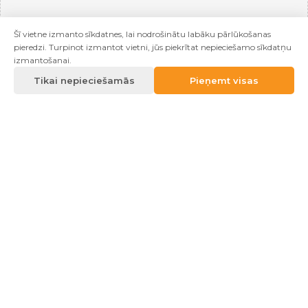
Šī vietne izmanto sīkdatnes, lai nodrošinātu labāku pārlūkošanas
pieredzi. Turpinot izmantot vietni, jūs piekrītat nepieciešamo sīkdatņu
izmantošanai.
Tikai nepieciešamās
Pieņemt visas