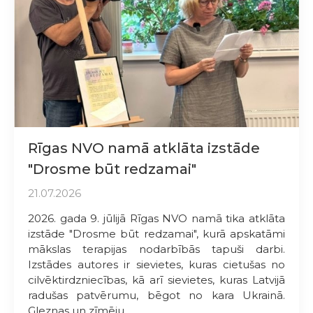
Rīgas NVO namā atklāta izstāde
"Drosme būt redzamai"
21.07.2026
2026. gada 9. jūlijā Rīgas NVO namā tika atklāta
izstāde "Drosme būt redzamai", kurā apskatāmi
mākslas terapijas nodarbībās tapuši darbi.
Izstādes autores ir sievietes, kuras cietušas no
cilvēktirdzniecības, kā arī sievietes, kuras Latvijā
radušas patvērumu, bēgot no kara Ukrainā.
Gleznas un zīmēju...