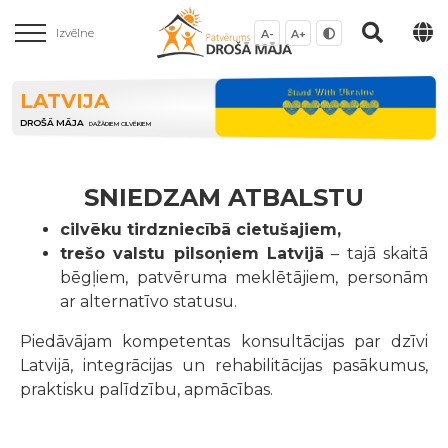
Izvēlne
A-
A+
LATVIJA
DROŠĀ MĀJA
DAŽĀDIEM CILVĒKIEM
SNIEDZAM ATBALSTU
cilvēku tirdzniecībā cietušajiem,
trešo valstu pilsoņiem Latvijā
– tajā skaitā
bēgļiem, patvēruma meklētājiem, personām
ar alternatīvo statusu.
Piedāvājam kompetentas konsultācijas par dzīvi
Latvijā, integrācijas un rehabilitācijas pasākumus,
praktisku palīdzību, apmācības.