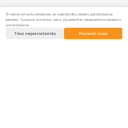
Šī vietne izmanto sīkdatnes, lai nodrošinātu labāku pārlūkošanas
pieredzi. Turpinot izmantot vietni, jūs piekrītat nepieciešamo sīkdatņu
izmantošanai.
Tikai nepieciešamās
Pieņemt visas