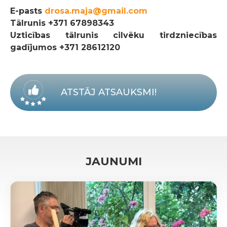
E-pasts
drosa.maja@gmail.com
Tālrunis
+371 67898343
Uzticības tālrunis cilvēku tirdzniecības
gadījumos +371 28612120
ATSTĀJ ATSAUKSMI!
JAUNUMI