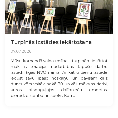
Turpinās izstādes iekārtošana
07.07.2026
Mūsu komandā valda rosība – turpinām iekārtot
mākslas terapijas nodarbībās tapušo darbu
izstādi Rīgas NVO namā. Ar katru dienu izstāde
iegūst savu īpašo noskaņu, un pavisam drīz
durvis vērs vairāk nekā 30 unikāli mākslas darbi,
kuros atspoguļojas dalībnieču emocijas,
pieredze, cerība un spēks. Katr...