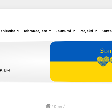
dzniecība
Iebraucējiem
Jaunumi
Projekti
Konta
ĒKIEM
/
Ziņas
/