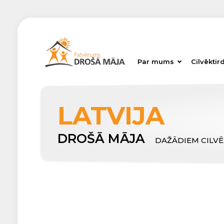
Par mums
Cilvēktir
LATVIJA
DROŠĀ MĀJA
DAŽĀDIEM CILV