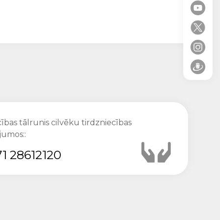
ības tālrunis cilvēku tirdzniecības
jumos::
1 28612120