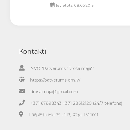
Ievietots: 08.05.2013
Kontakti
NVO "Patvērums "Drošā māja""
https://patverums-dm.lv/
drosa.maja@gmail.com
+371 67898343 +371 28612120 (24/7 telefons)
Lāčplēša iela 75 - 1 B, Rīga, LV-1011