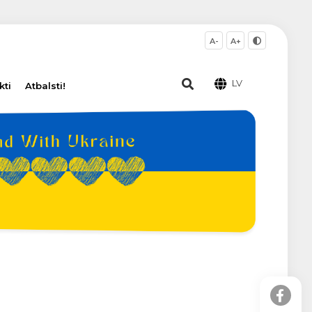
A-
A+
LV
kti
Atbalsti!