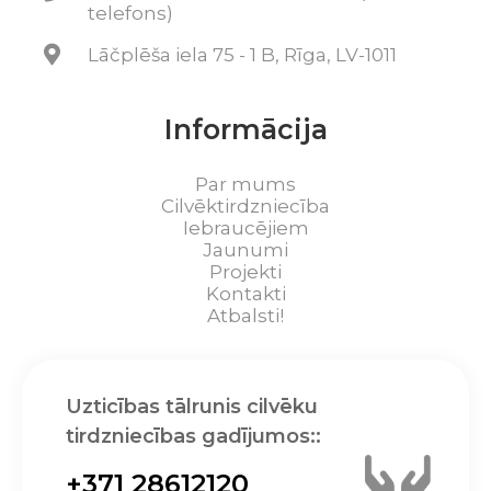
telefons)
Lāčplēša iela 75 - 1 B, Rīga, LV-1011
Informācija
Par mums
Cilvēktirdzniecība
Iebraucējiem
Jaunumi
Projekti
Kontakti
Atbalsti!
Uzticības tālrunis cilvēku
tirdzniecības gadījumos::
+371 28612120