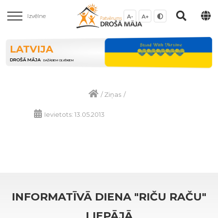
Izvēlne
A-
A+
LATVIJA
DROŠĀ MĀJA
DAŽĀDIEM CILVĒKIEM
/
Ziņas
/
Ievietots: 13.05.2013
INFORMATĪVĀ DIENA "RIČU RAČU"
LIEPĀJĀ