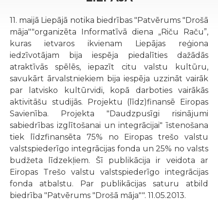
11. maijā Liepājā notika biedrības "Patvērums "Drošā
māja""organizēta Informatīvā diena „Riču Raču”,
kuras ietvaros ikvienam Liepājas reģiona
iedzīvotājam bija iespēja piedalīties dažādās
atraktīvās spēlēs, iepazīt citu valstu kultūru,
savukārt ārvalstniekiem bija iespēja uzzināt vairāk
par latvisko kultūrvidi, kopā darboties vairākās
aktivitāšu studijās. Projektu (līdz)finansē Eiropas
Savienība. Projekta "Daudzpusīgi risinājumi
sabiedrības izglītošanai un integrācijai" īstenošana
tiek līdzfinansēta 75% no Eiropas trešo valstu
valstspiederīgo integrācijas fonda un 25% no valsts
budžeta līdzekļiem. Šī publikācija ir veidota ar
Eiropas Trešo valstu valstspiederīgo integrācijas
fonda atbalstu. Par publikācijas saturu atbild
biedrība "Patvērums "Drošā māja"". 11.05.2013.