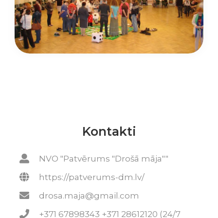
Kontakti
NVO "Patvērums "Drošā māja""
https://patverums-dm.lv/
drosa.maja@gmail.com
+371 67898343 +371 28612120 (24/7