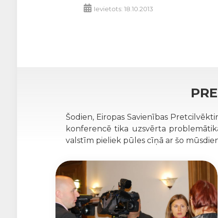
Ievietots: 18.10.2013
PRE
Šodien, Eiropas Savienības Pretcilvēkti
konferencē tika uzsvērta problemātikas 
valstīm pieliek pūles cīņā ar šo mūsdi