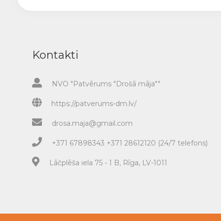
Kontakti
NVO "Patvērums "Drošā māja""
https://patverums-dm.lv/
drosa.maja@gmail.com
+371 67898343 +371 28612120 (24/7 telefons)
Lāčplēša iela 75 - 1 B, Rīga, LV-1011