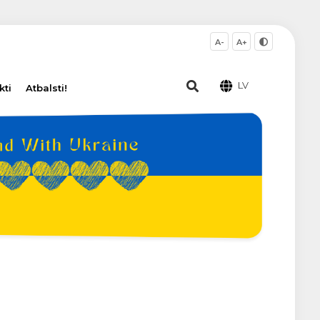
A-
A+
LV
kti
Atbalsti!