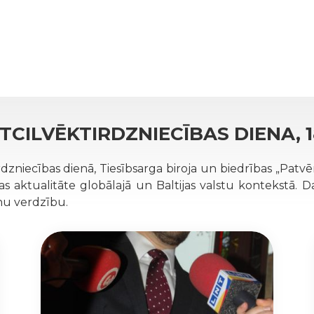
TCILVĒKTIRDZNIECĪBAS DIENA, 18
rdzniecības dienā, Tiesībsarga biroja un biedrības „Pat
aktualitāte globālajā un Baltijas valstu kontekstā. Dal
enu verdzību.