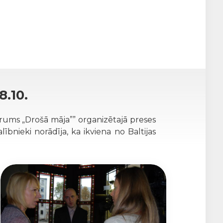
.10.
vērums „Drošā māja”” organizētajā preses
ībnieki norādīja, ka ikviena no Baltijas