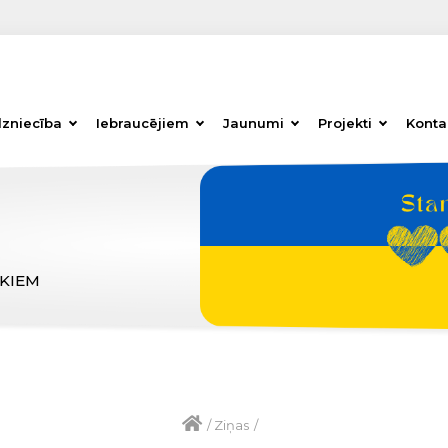
dzniecība
Iebraucējiem
Jaunumi
Projekti
Konta
ĒKIEM
/
Ziņas
/