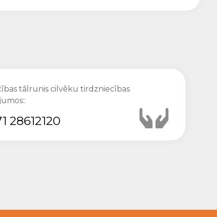
ības tālrunis cilvēku tirdzniecības
jumos::
1 28612120