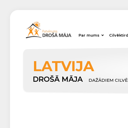
Par mums
Cilvēktir
LATVIJA
DROŠĀ MĀJA
DAŽĀDIEM CILV