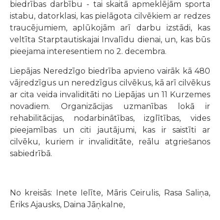
biedrības darbību - tai skaitā apmeklējām sporta
istabu, datorklasi, kas pielāgota cilvēkiem ar redzes
traucējumiem, aplūkojām arī darbu izstādi, kas
veltīta Starptautiskajai Invalīdu dienai, un, kas būs
pieejama interesentiem no 2. decembra.
Liepājas Neredzīgo biedrība apvieno vairāk kā 480
vājredzīgus un neredzīgus cilvēkus, kā arī cilvēkus
ar cita veida invaliditāti no Liepājas un 11 Kurzemes
novadiem. Organizācijas uzmanības lokā ir
rehabilitācijas, nodarbinātības, izglītības, vides
pieejamības un citi jautājumi, kas ir saistīti ar
cilvēku, kuriem ir invaliditāte, reālu atgriešanos
sabiedrībā.
No kreisās: Inete Ielīte, Māris Ceirulis, Rasa Saliņa,
Ēriks Ajausks, Daina Jāņkalne,