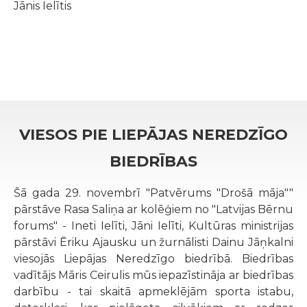
Jānis Ielītis
VIESOS PIE LIEPĀJAS NEREDZĪGO
BIEDRĪBAS
Šā gada 29. novembrī "Patvērums "Drošā māja""
pārstāve Rasa Saliņa ar kolēģiem no "Latvijas Bērnu
forums" - Ineti Ielīti, Jāni Ielīti, Kultūras ministrijas
pārstāvi Ēriku Ajausku un žurnālisti Dainu Jāņkalni
viesojās Liepājas Neredzīgo biedrībā. Biedrības
vadītājs Māris Ceirulis mūs iepazīstināja ar biedrības
darbību - tai skaitā apmeklējām sporta istabu,