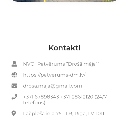
Kontakti
NVO "Patvērums "Drošā māja""
https://patverums-dm.lv/
drosa.maja@gmail.com
+371 67898343 +371 28612120 (24/7
telefons)
Lāčplēša iela 75 - 1 B, Rīga, LV-1011