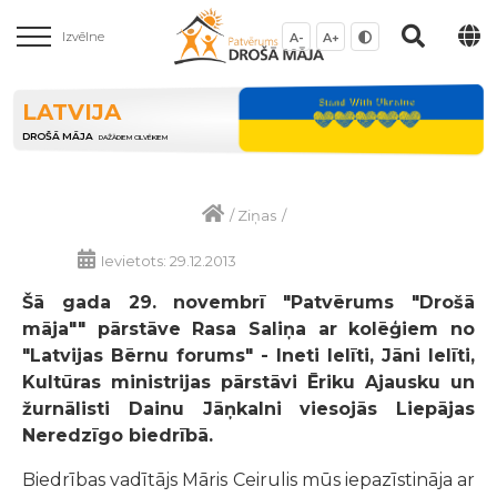
Izvēlne
A-
A+
LATVIJA
DROŠĀ MĀJA
DAŽĀDIEM CILVĒKIEM
/
Ziņas
/
Ievietots: 29.12.2013
Šā gada 29. novembrī "Patvērums "Drošā
māja"" pārstāve Rasa Saliņa ar kolēģiem no
"Latvijas Bērnu forums" - Ineti Ielīti, Jāni Ielīti,
Kultūras ministrijas pārstāvi Ēriku Ajausku un
žurnālisti Dainu Jāņkalni viesojās Liepājas
Neredzīgo biedrībā.
Biedrības vadītājs Māris Ceirulis mūs iepazīstināja ar