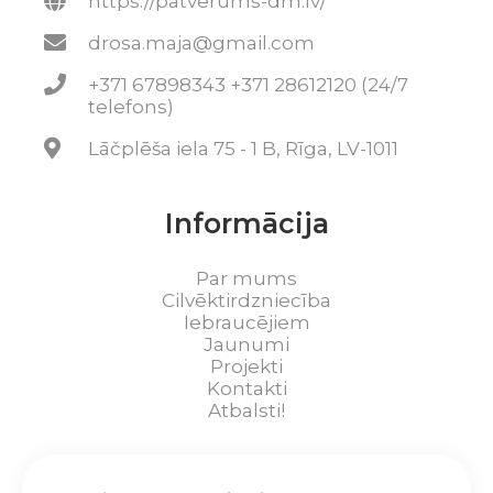
https://patverums-dm.lv/
drosa.maja@gmail.com
+371 67898343 +371 28612120 (24/7
telefons)
Lāčplēša iela 75 - 1 B, Rīga, LV-1011
Informācija
Par mums
Cilvēktirdzniecība
Iebraucējiem
Jaunumi
Projekti
Kontakti
Atbalsti!