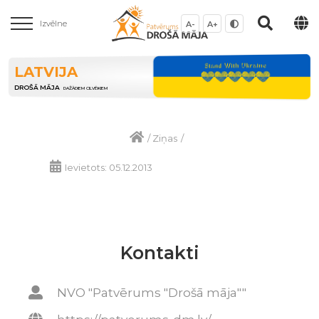
Izvēlne
A-
A+
LATVIJA
DROŠĀ MĀJA
DAŽĀDIEM CILVĒKIEM
/
Ziņas
/
Ievietots: 05.12.2013
Kontakti
NVO "Patvērums "Drošā māja""