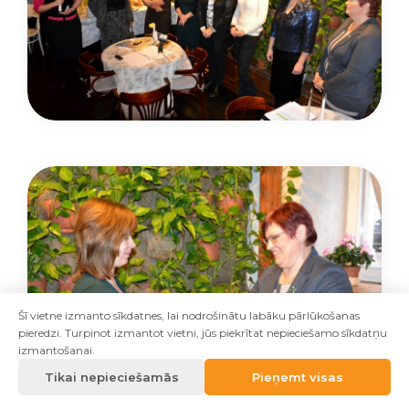
Šī vietne izmanto sīkdatnes, lai nodrošinātu labāku pārlūkošanas
pieredzi. Turpinot izmantot vietni, jūs piekrītat nepieciešamo sīkdatņu
izmantošanai.
Tikai nepieciešamās
Pieņemt visas