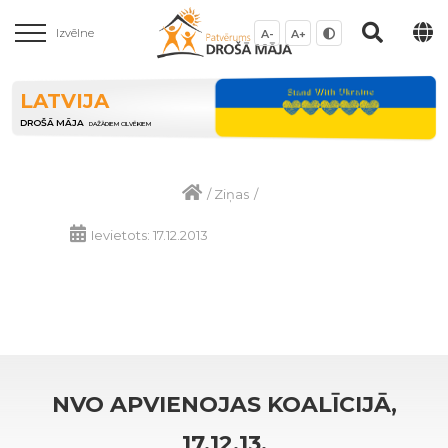
Izvēlne
A-
A+
LATVIJA
DROŠĀ MĀJA
DAŽĀDIEM CILVĒKIEM
/
Ziņas
/
Ievietots: 17.12.2013
NVO APVIENOJAS KOALĪCIJĀ,
17.12.13.