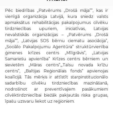
Pēc biedrības „Patvērums „Drošā māja””, kas ir
vienīgā organizācija Latvijā, kura sniedz valsts
apmaksātus rehabilitācijas pakalpojumus cilvēku
tirdzniecības upuriem, iniciatīvas, Latvijas
nevalstiskās organizācijas – „Patvērums „Drošā
māja””, „Latvijas SOS bērnu ciematu asociācija”,
„Sociālo Pakalpojumu Aģentūra” struktūrvienība
ģimenes krīzes centrs „Mīlgrāvis”, „Latvijas
Samariešu apvienība” Krīzes centrs bērniem un
sievietēm „Māras centrs”,„Talsu novada krīžu
centrs”, „Baltijas Reģionālais fonds” apvienojas
koalīcijā. Tās mērķis ir attīstīt starpinstitucionālo
sadarbību cilvēku tirdzniecības mazināšanā,
nodrošinot ar preventīvajiem pasākumiem
cilvēktirdzniecībai biežāk pakļautās riska grupas,
īpašu uzsvaru liekot uz reģioniem.