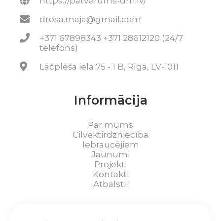
https://patverums-dm.lv/
drosa.maja@gmail.com
+371 67898343 +371 28612120 (24/7
telefons)
Lāčplēša iela 75 - 1 B, Rīga, LV-1011
Informācija
Par mums
Cilvēktirdzniecība
Iebraucējiem
Jaunumi
Projekti
Kontakti
Atbalsti!