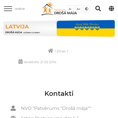
Izvēlne
A-
A+
LATVIJA
DROŠĀ MĀJA
DAŽĀDIEM CILVĒKIEM
/
Ziņas
/
Ievietots: 21.02.2014
Kontakti
NVO "Patvērums "Drošā māja""