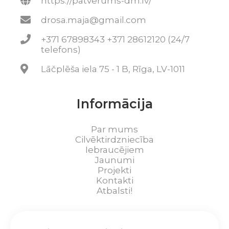
https://patverums-dm.lv/
drosa.maja@gmail.com
+371 67898343 +371 28612120 (24/7
telefons)
Lāčplēša iela 75 - 1 B, Rīga, LV-1011
Informācija
Par mums
Cilvēktirdzniecība
Iebraucējiem
Jaunumi
Projekti
Kontakti
Atbalsti!