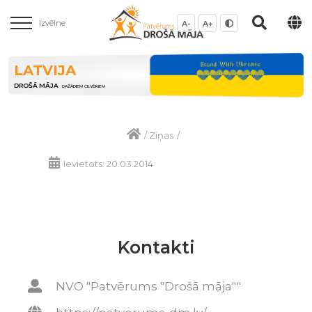
Izvēlne
A-
A+
LATVIJA
DROŠĀ MĀJA
DAŽĀDIEM CILVĒKIEM
/
Ziņas
/
Ievietots: 20.03.2014
Kontakti
NVO "Patvērums "Drošā māja""