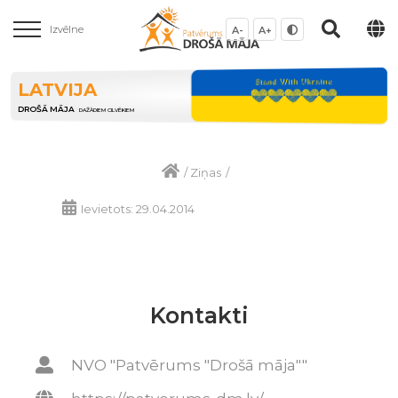
Izvēlne
A-
A+
LATVIJA
DROŠĀ MĀJA
DAŽĀDIEM CILVĒKIEM
/
Ziņas
/
Ievietots: 29.04.2014
Kontakti
NVO "Patvērums "Drošā māja""