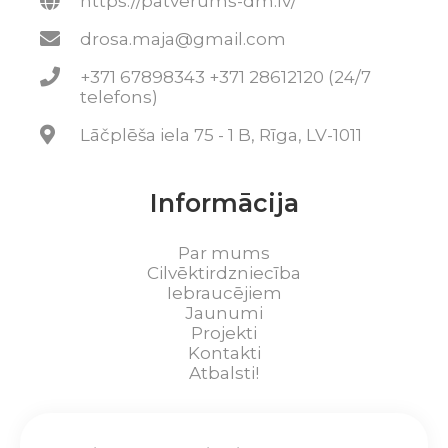
https://patverums-dm.lv/
drosa.maja@gmail.com
+371 67898343 +371 28612120 (24/7
telefons)
Lāčplēša iela 75 - 1 B, Rīga, LV-1011
Informācija
Par mums
Cilvēktirdzniecība
Iebraucējiem
Jaunumi
Projekti
Kontakti
Atbalsti!