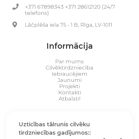
+371 67898343 +371 28612120 (24/7
telefons)
Lāčplēša iela 75 - 1 B, Rīga, LV-1011
Informācija
Par mums
Cilvēktirdzniecība
Iebraucējiem
Jaunumi
Projekti
Kontakti
Atbalsti!
Uzticības tālrunis cilvēku
tirdzniecības gadījumos::