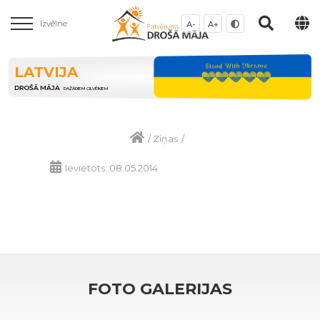
Izvēlne
A-
A+
LATVIJA
DROŠĀ MĀJA
DAŽĀDIEM CILVĒKIEM
/
Ziņas
/
Ievietots: 08.05.2014
FOTO GALERIJAS