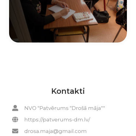
Kontakti
NVO "Patvērums "Drošā māja""
https://patverums-dm.lv/
drosa.maja@gmail.com