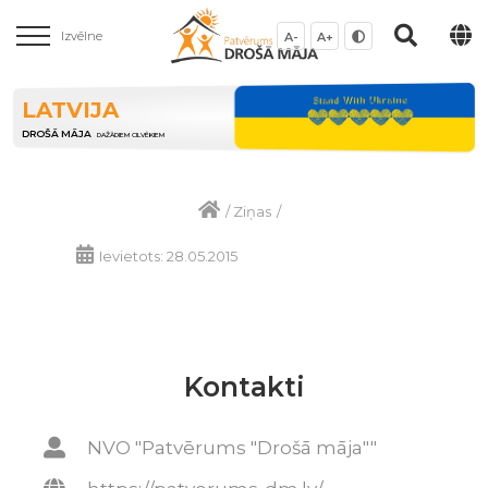
Izvēlne
A-
A+
LATVIJA
DROŠĀ MĀJA
DAŽĀDIEM CILVĒKIEM
/
Ziņas
/
Ievietots: 28.05.2015
Kontakti
NVO "Patvērums "Drošā māja""