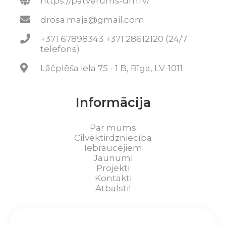
https://patverums-dm.lv/
drosa.maja@gmail.com
+371 67898343 +371 28612120 (24/7
telefons)
Lāčplēša iela 75 - 1 B, Rīga, LV-1011
Informācija
Par mums
Cilvēktirdzniecība
Iebraucējiem
Jaunumi
Projekti
Kontakti
Atbalsti!