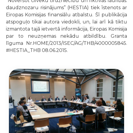
“Novēršot cilvēku tirdzniecību un fiktīvās laulības:
daudznozaru risinājums” (HESTIA) tiek īstenots ar
Eiropas Komisijas finansiālu atbalstu. Šī publikācija
atspoguļo tikai autora viedokli, un, lai arī kā tiktu
izmantota tajā ietvertā informācija, Eiropas Komisija
par to neuzņemas nekādu atbildību. Granta
līguma Nr.HOME/2013/ISEC/AG/THB/4000005845.
#HESTIA_THB 08.06.2015.