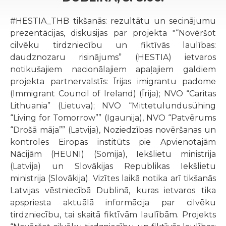
#HESTIA_THB tikšanās: rezultātu un secinājumu
prezentācijas, diskusijas par projekta "“Novēršot
cilvēku tirdzniecību un fiktīvās laulības:
daudznozaru risinājums” (HESTIA) ietvaros
notikušajiem nacionālajiem apaļajiem galdiem
projekta partnervalstīs: Īrijas imigrantu padome
(Immigrant Council of Ireland) (Īrija); NVO “Caritas
Lithuania” (Lietuva); NVO “Mittetulundusühing
“Living for Tomorrow”” (Igaunija), NVO “Patvērums
“Drošā māja”” (Latvija), Noziedzības novēršanas un
kontroles Eiropas institūts pie Apvienotajām
Nācijām (HEUNI) (Somija), Iekšlietu ministrija
(Latvija) un Slovākijas Republikas Iekšlietu
ministrija (Slovākija). Vizītes laikā notika arī tikšanās
Latvijas vēstniecībā Dublinā, kuras ietvaros tika
apspriesta aktuālā informācija par cilvēku
tirdzniecību, tai skaitā fiktīvām laulībām. Projekts