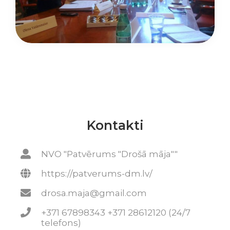
Kontakti
NVO "Patvērums "Drošā māja""
https://patverums-dm.lv/
drosa.maja@gmail.com
+371 67898343 +371 28612120 (24/7
telefons)