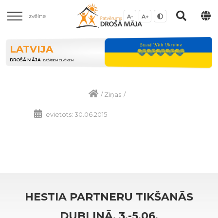
Izvēlne
A-
A+
LATVIJA
DROŠĀ MĀJA
DAŽĀDIEM CILVĒKIEM
/
Ziņas
/
Ievietots: 30.06.2015
HESTIA PARTNERU TIKŠANĀS
DUBLINĀ, 3.-5.06.