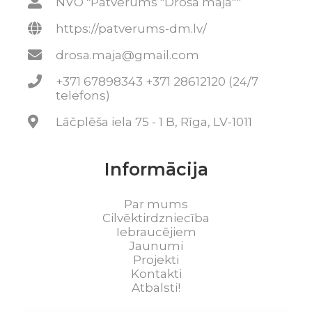
NVO "Patvērums "Drošā māja""
https://patverums-dm.lv/
drosa.maja@gmail.com
+371 67898343 +371 28612120 (24/7
telefons)
Lāčplēša iela 75 - 1 B, Rīga, LV-1011
Informācija
Par mums
Cilvēktirdzniecība
Iebraucējiem
Jaunumi
Projekti
Kontakti
Atbalsti!