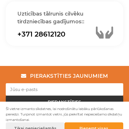
Uzticības tālrunis cilvēku
tirdzniecības gadījumos::
+371 28612120
PIERAKSTĪTIES JAUNUMIEM
PIERAKSTĪTIES
Šī vietne izmanto sīkdatnes, lai nodrošinātu labāku pārlūkošanas
pieredzi. Turpinot izmantot vietni, jūs piekrītat nepieciešamo sīkdatņu
izmantošanai.
Copyright © NVO "Patvērums "Drošā māja"" 2023
Tikai nepieciešamās
Pieņemt visas