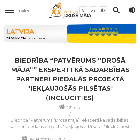
Izvēlne
A-
A+
LATVIJA
DROŠĀ MĀJA
DAŽĀDIEM CILVĒKIEM
BIEDRĪBA “PATVĒRUMS “DROŠĀ
MĀJA”” EKSPERTI KĀ SADARBĪBAS
PARTNERI PIEDALĀS PROJEKTĀ
"IEKĻAUJOŠĀS PILSĒTAS"
(INCLUCITIES)
/
Ziņas
/
Biedrība “Patvērums “Drošā māja”” eksperti kā sadarbības
partneri piedalās projektā "Iekļaujošās Pilsētas" (IncluCities)
Ievietots: 17.05.2021