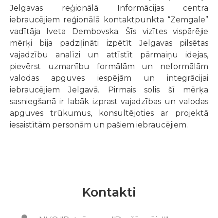
Jelgavas reģionālā Informācijas centra
iebraucējiem reģionālā kontaktpunkta “Zemgale”
vadītāja Iveta Dembovska. Šīs vizītes vispārējie
mērķi bija padziļināti izpētīt Jelgavas pilsētas
vajadzību analīzi un attīstīt pārmaiņu idejas,
pievērst uzmanību formālām un neformālām
valodas apguves iespējām un integrācijai
iebraucējiem Jelgavā. Pirmais solis šī mērķa
sasniegšanā ir labāk izprast vajadzības un valodas
apguves trūkumus, konsultējoties ar projektā
iesaistītām personām un pašiem iebraucējiem.
Kontakti