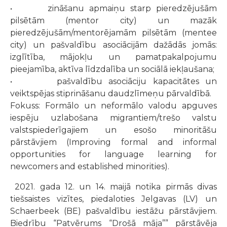
• zināšanu apmaiņu starp pieredzējušām
pilsētām (mentor city) un mazāk
pieredzējušām/mentorējamām pilsētām (mentee
city) un pašvaldību asociācijām dažādās jomās:
izglītība, mājokļu un pamatpakalpojumu
pieejamība, aktīva līdzdalība un sociālā iekļaušana;
• pašvaldību asociāciju kapacitātes un
veiktspējas stiprināšanu daudzlīmeņu pārvaldībā.
Fokuss: Formālo un neformālo valodu apguves
iespēju uzlabošana migrantiem/trešo valstu
valstspiederīgajiem un esošo minoritāšu
pārstāvjiem (Improving formal and informal
opportunities for language learning for
newcomers and established minorities).
2021. gada 12. un 14. maijā notika pirmās divas
tiešsaistes vizītes, piedaloties Jelgavas (LV) un
Schaerbeek (BE) pašvaldību iestāžu pārstāvjiem.
Biedrību “Patvērums “Drošā māja”” pārstāvēja