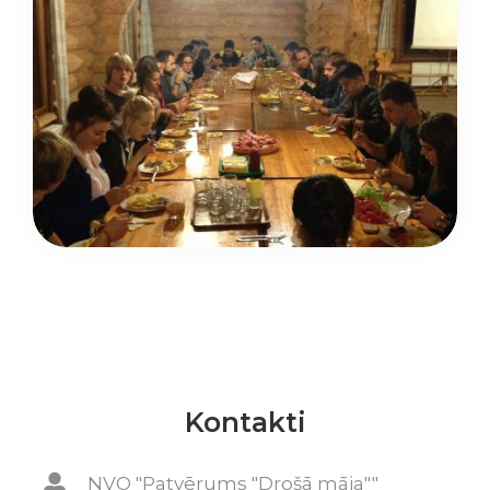
Kontakti
NVO "Patvērums "Drošā māja""