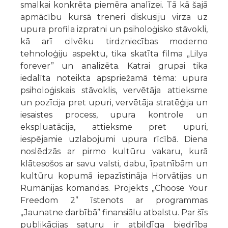
smalkai konkrēta piemēra analīzei. Tā kā šajā
apmācību kursā treneri diskusiju virza uz
upura profila izpratni un psiholoģisko stāvokli,
kā arī cilvēku tirdzniecības moderno
tehnoloģiju aspektu, tika skatīta filma „Lilya
forever” un analizēta. Katrai grupai tika
iedalīta noteikta apspriežamā tēma: upura
psiholoģiskais stāvoklis, vervētāja attieksme
un pozīcija pret upuri, vervētāja stratēģija un
iesaistes process, upura kontrole un
ekspluatācija, attieksme pret upuri,
iespējamie uzlabojumi upura rīcībā. Diena
noslēdzās ar pirmo kultūru vakaru, kurā
klātesošos ar savu valsti, dabu, īpatnībām un
kultūru kopumā iepazīstināja Horvātijas un
Rumānijas komandas. Projekts „Choose Your
Freedom 2” īstenots ar programmas
„Jaunatne darbībā” finansiālu atbalstu. Par šīs
publikācijas saturu ir atbildīga biedrība