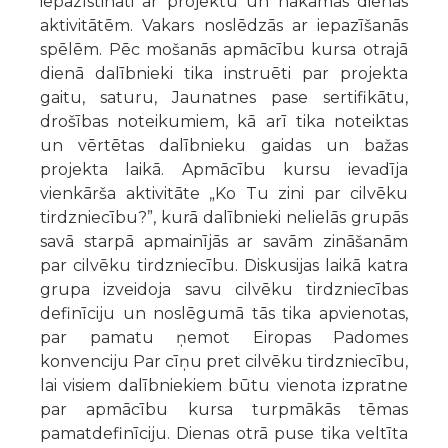
iepazīstināti ar projektu un nākamās dienas
aktivitātēm. Vakars noslēdzās ar iepazīšanās
spēlēm. Pēc mošanās apmācību kursa otrajā
dienā dalībnieki tika instruēti par projekta
gaitu, saturu, Jaunatnes pase sertifikātu,
drošības noteikumiem, kā arī tika noteiktas
un vērtētas dalībnieku gaidas un bažas
projekta laikā. Apmācību kursu ievadīja
vienkārša aktivitāte „Ko Tu zini par cilvēku
tirdzniecību?”, kurā dalībnieki nelielās grupās
savā starpā apmainījās ar savām zināšanām
par cilvēku tirdzniecību. Diskusijas laikā katra
grupa izveidoja savu cilvēku tirdzniecības
definīciju un noslēgumā tās tika apvienotas,
par pamatu ņemot Eiropas Padomes
konvenciju Par cīņu pret cilvēku tirdzniecību,
lai visiem dalībniekiem būtu vienota izpratne
par apmācību kursa turpmākās tēmas
pamatdefinīciju. Dienas otrā puse tika veltīta