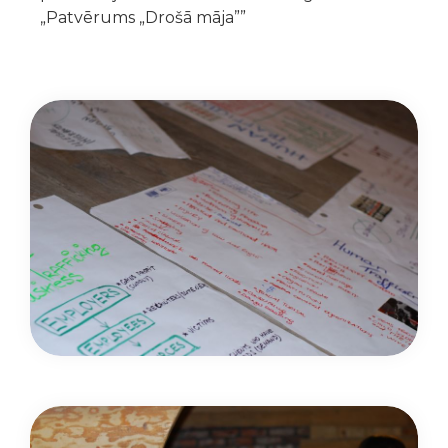
„Patvērums „Drošā māja””