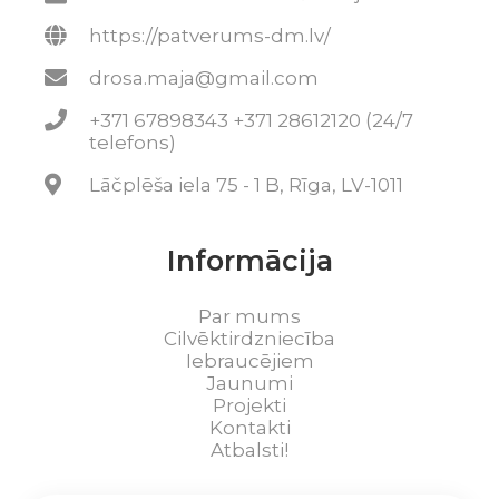
https://patverums-dm.lv/
drosa.maja@gmail.com
+371 67898343 +371 28612120 (24/7
telefons)
Lāčplēša iela 75 - 1 B, Rīga, LV-1011
Informācija
Par mums
Cilvēktirdzniecība
Iebraucējiem
Jaunumi
Projekti
Kontakti
Atbalsti!