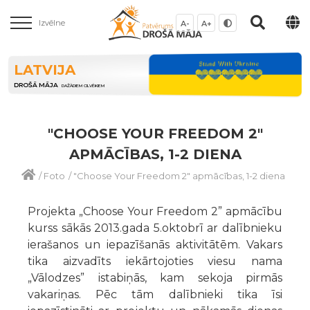
Izvēlne
A-
A+
LATVIJA
DROŠĀ MĀJA
DAŽĀDIEM CILVĒKIEM
"CHOOSE YOUR FREEDOM 2"
APMĀCĪBAS, 1-2 DIENA
/
Foto
/
"Choose Your Freedom 2" apmācības, 1-2 diena
Projekta „Choose Your Freedom 2” apmācību
kurss sākās 2013.gada 5.oktobrī ar dalībnieku
ierašanos un iepazīšanās aktivitātēm. Vakars
tika aizvadīts iekārtojoties viesu nama
„Vālodzes” istabiņās, kam sekoja pirmās
vakariņas. Pēc tām dalībnieki tika īsi