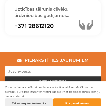
Uzticības tālrunis cilvēku
tirdzniecības gadījumos::
+371 28612120
PIERAKSTĪTIES JAUNUMIEM
PIERAKSTĪTIES
Šī vietne izmanto sīkdatnes, lai nodrošinātu labāku pārlūkošanas
pieredzi. Turpinot izmantot vietni, jūs piekrītat nepieciešamo sīkdatņu
izmantošanai.
Copyright © NVO "Patvērums "Drošā māja"" 2023
Tikai nepieciešamās
Pieņemt visas
Mājas lapu izstrāde WEBstyle.lv