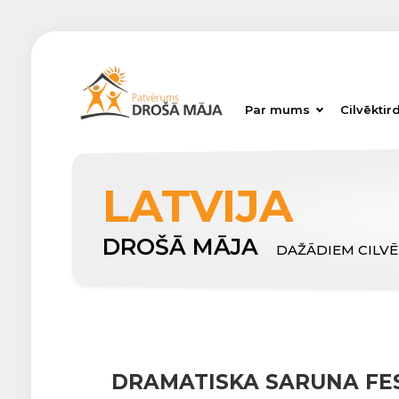
Par mums
Cilvēktir
LATVIJA
DROŠĀ MĀJA
DAŽĀDIEM CILV
DRAMATISKA SARUNA FES