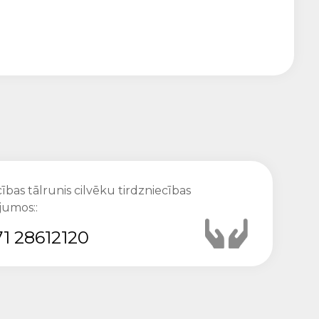
ības tālrunis cilvēku tirdzniecības
jumos::
1 28612120