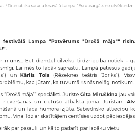
as
/
Dramatiska saruna festivālā Lampa: “Esi pasargāts no cilvēktirdzni
.00, festivālā Lampa "Patvērums "Drošā māja"" risi
!”.
ar mums... Bet diemžēl cilvēku tirdzniecība notiek – 
iesmīgi. Lai mēs to labāk saprastu, Lampā patiesus gadīj
ris”) un
Kārlis Tols
(Rēzeknes teātris “Joriks”). Vis
 problēmu, kad jūtam, ka tuvumā risinās nelāgi notikumi.
“Drošā māja”” speciālisti. Juriste
Gita Miruškina
jau va
as, novēršanas un cietušo atbalsta jomā. Juristam
Al
sināšanā un laba humora izjūta. Sabiedrisko attiecību 
jomu. Viņa līdz ar skatītājiem centīsies uzdot pēc iespēja
rāk par pasauli, un kā to padarīt par labāku vietu!