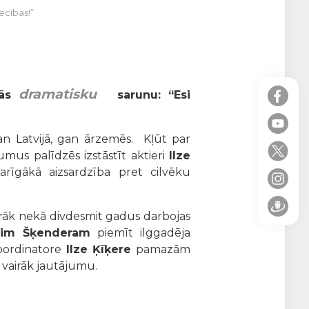
ecības!”
dramatisku
nās
sarunu: “Esi
gan Latvijā, gan ārzemēs. Kļūt par
umus palīdzēs izstāstīt aktieri
Ilze
svarīgākā aizsardzība pret cilvēku
irāk nekā divdesmit gadus darbojas
vim Šķenderam
piemīt ilggadēja
koordinatore
Ilze Ķīķere
pamazām
s vairāk jautājumu.