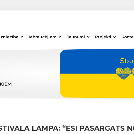
dzniecība
Iebraucējiem
Jaunumi
Projekti
Konta
ĒKIEM
TIVĀLĀ LAMPA: “ESI PASARGĀTS NO