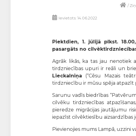
/
Ziņ
Ievietots: 14.06.2022
Piektdien, 1. jūlijā plkst. 18
pasargāts no cilvēktirdzniecības
Agrāk likās, ka tas jau nenotiek 
tirdzniecības upuri ir reāli un br
Lieckalniņa
(“Cēsu Mazais teāt
tirdzniecību ir mūsu spēja atpazīt
Sarunu vadīs biedrības “Patvērums 
cilvēku tirdzniecības atpazīšan
pieredze migrācijas jautājumu ri
iepazīst cilvēktiesību aizsardzības 
Pievienojies mums Lampā, uzzini vai