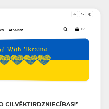
A-
A+
LV
kti
Atbalsti!
 CILVĒKTIRDZNIECĪBAS!”