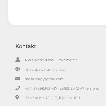
Kontakti
NVO "Patvērums "Drošā māja""
https://patverums-dm.lv/
drosa.maja@gmail.com
+371 67898343 +371 28612120 (24/7 telefons)
Lāčplēša iela 75 - 1 B, Rīga, LV-1011