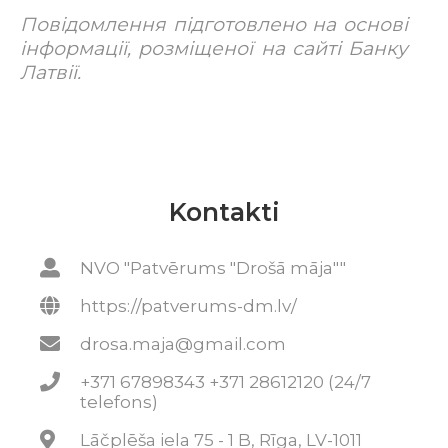
Повідомлення підготовлено на основі
інформації, розміщеної на сайті Банку
Латвії.
Kontakti
NVO "Patvērums "Drošā māja""
https://patverums-dm.lv/
drosa.maja@gmail.com
+371 67898343 +371 28612120 (24/7
telefons)
Lāčplēša iela 75 - 1 B, Rīga, LV-1011