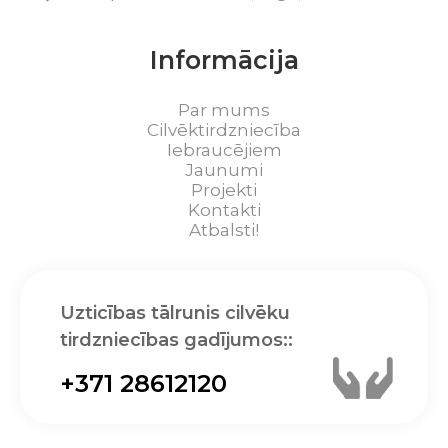
Informācija
Par mums
Cilvēktirdzniecība
Iebraucējiem
Jaunumi
Projekti
Kontakti
Atbalsti!
Uzticības tālrunis cilvēku
tirdzniecības gadījumos::
+371 28612120