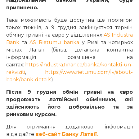
Національним банком України, буде
припинено.
Така можливість буде доступна ще протягом
трьох тижнів, а 9 грудня закінчується термін
обміну гривні на євро у відділеннях
AS Industra
Bank
та
AS Rietumu banka
у Ризі та чотирьох
містах Латвії (більш детальна контактна
інформація розміщена на
сайтах:
https://industra.finance/banka/kontakti-un-
rekviziti
,
https://www.rietumu.com/lv/about-
bank/bank-details
).
Після 9 грудня обмін гривні на євро
продовжать латвійські обмінники, які
здійснюють його добровільно та за
ринковим курсом.
Для отримання додаткової інформації
відвідайте
веб-сайт Банку Латвії.