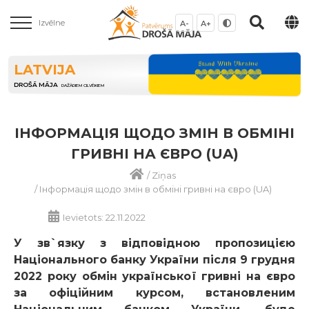
Izvēlne
A-
A+
LATVIJA
DROŠĀ MĀJA
DAŽĀDIEM CILVĒKIEM
ІНФОРМАЦІЯ ЩОДО ЗМІН В ОБМІНІ
ГРИВНІ НА ЄВРО (UA)
/
Ziņas
/
Інформація щодо змін в обміні гривні на євро (UA)
Ievietots: 22.11.2022
У зв`язку з відповідною пропозицією
Національного банку України після 9 грудня
2022 року обмін української гривні на євро
за офіційним курсом, встановленим