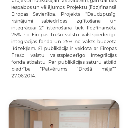
projektā notikušajām aktivitātēm, gan dalīties
iespaidos un vēlējumos. Projektu (līdz)finansē
Eiropas Savienība. Projekta "Daudzpusīgi
risinājumi sabiedrības izglītošanai un
integrācijai 2" īstenošana tiek līdzfinansēta
75% no Eiropas trešo valstu valstspiederīgo
integrācijas fonda un 25% no valsts budžeta
līdzekļiem. Šī publikācija ir veidota ar Eiropas
Trešo valstu valstspiederīgo integrācijas
fonda atbalstu. Par publikācijas saturu atbild
biedrība "Patvērums "Drošā māja"".
27.06.2014.