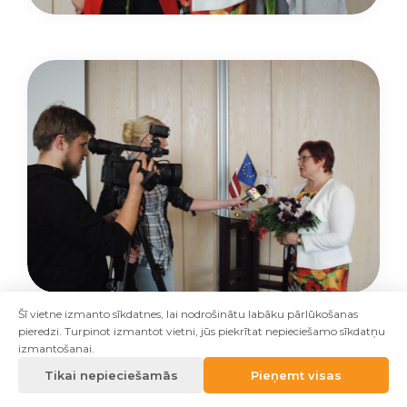
Šī vietne izmanto sīkdatnes, lai nodrošinātu labāku pārlūkošanas
pieredzi. Turpinot izmantot vietni, jūs piekrītat nepieciešamo sīkdatņu
izmantošanai.
Tikai nepieciešamās
Pieņemt visas