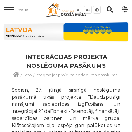
Izvēlne
A-
A+
LATVIJA
DROŠĀ MĀJA
DAŽĀDIEM CILVĒKIEM
INTEGRĀCIJAS PROJEKTA
NOSLĒGUMA PASĀKUMS
/
Foto
/
Integrācijas projekta noslēguma pasākums
Šodien, 27. jūnijā, sirsnīgā noslēguma
pasākumā tikās projekta "Daudzpusīgi
risinājumi sabiedrības izglītošanai un
integrācijai 2" dalībnieki - īstenotāji, finansētāji,
sadarbības partneri un mērķa grupa.
Klātesošajiem bija iespēja gan palūkoties uz