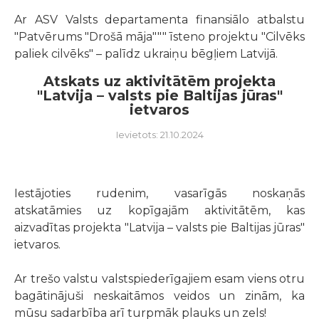
Ar ASV Valsts departamenta finansiālo atbalstu
"Patvērums "Drošā māja""" īsteno projektu "Cilvēks
paliek cilvēks" – palīdz ukraiņu bēgļiem Latvijā.
Atskats uz aktivitātēm projekta
"Latvija – valsts pie Baltijas jūras"
ietvaros
Ievietots: 21.10.2024
Iestājoties rudenim, vasarīgās noskaņās
atskatāmies uz kopīgajām aktivitātēm, kas
aizvadītas projekta "Latvija – valsts pie Baltijas jūras"
ietvaros.
Ar trešo valstu valstspiederīgajiem esam viens otru
bagātinājuši neskaitāmos veidos un zinām, ka
mūsu sadarbība arī turpmāk plauks un zels!