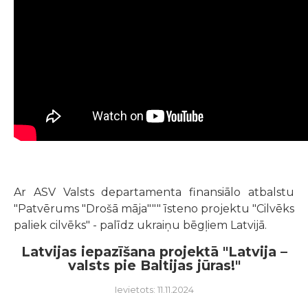
Ar ASV Valsts departamenta finansiālo atbalstu
"Patvērums "Drošā māja""" īsteno projektu "Cilvēks
paliek cilvēks" - palīdz ukraiņu bēgļiem Latvijā.
Latvijas iepazīšana projektā "Latvija –
valsts pie Baltijas jūras!"
Ievietots: 11.11.2024