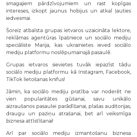
smagajiem pārdzīvojumiem un rast kopīgas
intereses, izkopt jaunus hobijus un atkal ļauties
iedvesmai.
Šoreiz atbalsta grupas ietvaros uzaicināta lektore,
reklāmas aģentūras īpašniece un sociālo mediju
speciāliste Marija, kas ukrainietes ieved sociālo
mediju platformu noslēpumainajā pasaulē.
Grupas ietvaros sievietes tuvāk iepazīst tādu
sociālo mediju platformu kā Instagram, Facebook,
TikTok lietošanas knifus!
Jāmin, ka sociālo mediju pratība var noderēt ne
vien popularitātes gūšanai, savu unikālo
aizraušanos pasaulei parādīšanai, plašas auditorijas,
draugu un paziņu atrašanai, bet arī veiksmīga
biznesa attīstīšanai!
Arī par sociālo mediju izmantošanu biznesa