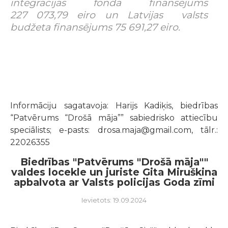
integrācijas fonda finansējums
227 073,79 eiro un Latvijas valsts
budžeta finansējums 75 691,27 eiro.
Informāciju sagatavoja: Harijs Kadiķis, biedrības
“Patvērums “Drošā māja”” sabiedrisko attiecību
speciālists; e-pasts: drosa.maja@gmail.com, tālr.:
22026355
Biedrības "Patvērums "Drošā māja""
valdes locekle un juriste Gita Miruškina
apbalvota ar Valsts policijas Goda zīmi
Ievietots: 19.09.2024