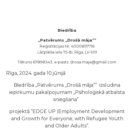
Biedrība
„Patvērums „Drošā māja””
Reģistrācijas Nr. 40008117716
Lāčplēša iela 75-1b, Rīga, LV‑1011
Tālrunis 67898343, e‑pasts: drosa.maja@gmail.com
Rīga, 2024. gada 10.jūnijā
Biedrība „Patvērums „Drošā māja”” izsludina
iepirkumu pakalpojumam „Psiholoģiskā atbalsta
sniegšana”
projektā “EDGE UP (Employment Development
and Growth for Everyone, with Refugee Youth
and Older Adults”.