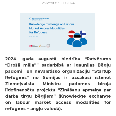
Ievietots: 19.09.2024
2024. gada augustā biedrība “Patvērums
“Drošā māja”” sadarbībā ar Igaunijas Bēgļu
padomi un nevalstisko organizāciju “Startup
Refugees” no Somijas ir uzsākusi īstenot
Ziemeļvalstu Ministru padomes biroja
līdzfinansētu projektu “Zināšanu apmaiņa par
darba tirgu bēgļiem” (Knowledge exchange
on labour market access modalities for
refugees – angļu valodā).