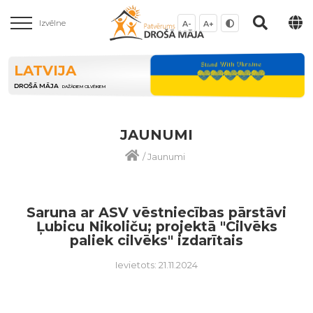
Izvēlne
A-
A+
LATVIJA
DROŠĀ MĀJA
DAŽĀDIEM CILVĒKIEM
JAUNUMI
/
Jaunumi
Saruna ar ASV vēstniecības pārstāvi
Ļubicu Nikoliču; projektā "Cilvēks
paliek cilvēks" izdarītais
Ievietots: 21.11.2024