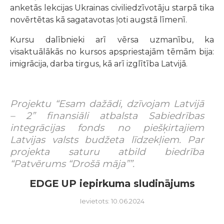
anketās lekcijas Ukrainas civiliedzīvotāju starpā tika
novērtētas kā sagatavotas ļoti augstā līmenī.
Kursu dalībnieki arī vērsa uzmanību, ka
visaktuālākās no kursos apspriestajām tēmām bija:
imigrācija, darba tirgus, kā arī izglītība Latvijā.
Projektu “Esam dažādi, dzīvojam Latvijā
– 2” finansiāli atbalsta Sabiedrības
integrācijas fonds no piešķirtajiem
Latvijas valsts budžeta līdzekļiem. Par
projekta saturu atbild biedrība
“Patvērums “Drošā māja””.
EDGE UP iepirkuma sludinājums
Ievietots: 10.06.2024