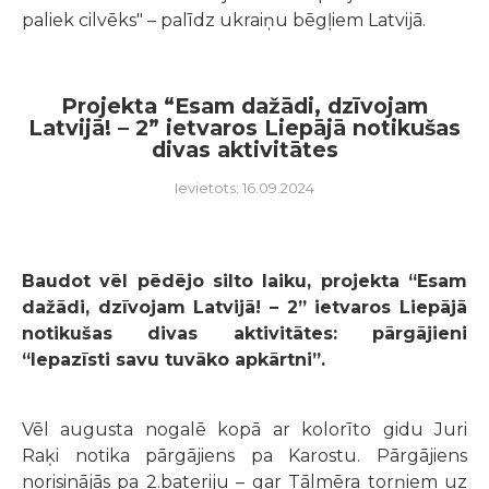
paliek cilvēks" – palīdz ukraiņu bēgļiem Latvijā.
Projekta “Esam dažādi, dzīvojam
Latvijā! – 2” ietvaros Liepājā notikušas
divas aktivitātes
Ievietots: 16.09.2024
Baudot vēl pēdējo silto laiku, projekta “Esam
dažādi, dzīvojam Latvijā! – 2” ietvaros Liepājā
notikušas divas aktivitātes: pārgājieni
“Iepazīsti savu tuvāko apkārtni”.
Vēl augusta nogalē kopā ar kolorīto gidu Juri
Raķi notika pārgājiens pa Karostu. Pārgājiens
norisinājās pa 2.bateriju – gar Tālmēra torņiem uz