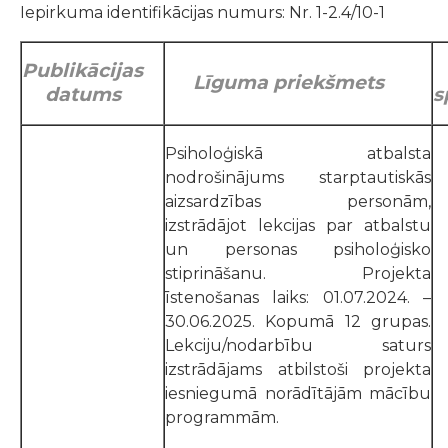
Iepirkuma identifikācijas numurs: Nr. 1-2.4/10-1
Publikācijas
Līguma priekšmets
datums
s
Psiholoģiskā atbalsta
nodrošinājums starptautiskās
aizsardzības personām,
izstrādājot lekcijas par atbalstu
un personas psiholoģisko
stiprināšanu. Projekta
īstenošanas laiks: 01.07.2024. –
30.06.2025. Kopumā 12 grupas.
Lekciju/nodarbību saturs
izstrādājams atbilstoši projekta
iesniegumā norādītājām mācību
programmām.