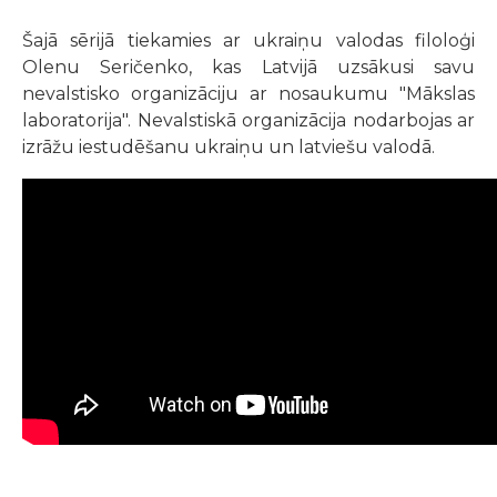
Šajā sērijā tiekamies ar ukraiņu valodas filoloģi
Olenu Seričenko, kas Latvijā uzsākusi savu
nevalstisko organizāciju ar nosaukumu "Mākslas
laboratorija". Nevalstiskā organizācija nodarbojas ar
izrāžu iestudēšanu ukraiņu un latviešu valodā.