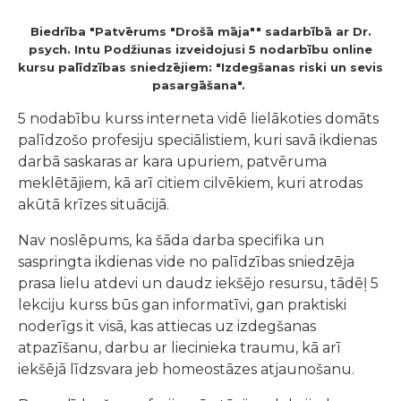
Biedrība "Patvērums "Drošā māja"" sadarbībā ar Dr.
psych. Intu Podžiunas izveidojusi 5 nodarbību online
kursu palīdzības sniedzējiem: "Izdegšanas riski un sevis
pasargāšana".
5 nodabību kurss interneta vidē lielākoties domāts
palīdzošo profesiju speciālistiem, kuri savā ikdienas
darbā saskaras ar kara upuriem, patvēruma
meklētājiem, kā arī citiem cilvēkiem, kuri atrodas
akūtā krīzes situācijā.
Nav noslēpums, ka šāda darba specifika un
saspringta ikdienas vide no palīdzības sniedzēja
prasa lielu atdevi un daudz iekšējo resursu, tādēļ 5
lekciju kurss būs gan informatīvi, gan praktiski
noderīgs it visā, kas attiecas uz izdegšanas
atpazīšanu, darbu ar liecinieka traumu, kā arī
iekšējā līdzsvara jeb homeostāzes atjaunošanu.