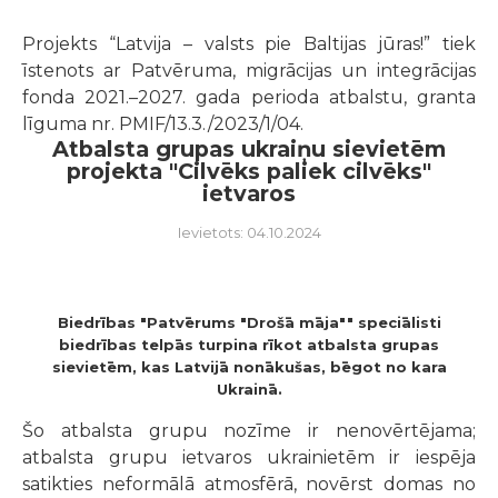
Projekts “Latvija – valsts pie Baltijas jūras!” tiek
īstenots ar Patvēruma, migrācijas un integrācijas
fonda 2021.–2027. gada perioda atbalstu, granta
līguma nr. PMIF/13.3./2023/1/04.
Atbalsta grupas ukraiņu sievietēm
projekta "Cilvēks paliek cilvēks"
ietvaros
Ievietots: 04.10.2024
Biedrības "Patvērums "Drošā māja"" speciālisti
biedrības telpās turpina rīkot atbalsta grupas
sievietēm, kas Latvijā nonākušas, bēgot no kara
Ukrainā.
Šo atbalsta grupu nozīme ir nenovērtējama;
atbalsta grupu ietvaros ukrainietēm ir iespēja
satikties neformālā atmosfērā, novērst domas no