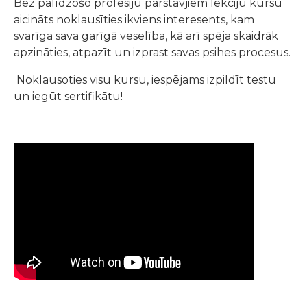
Bez palīdzošo profesiju pārstāvjiem lekciju kursu
aicināts noklausīties ikviens interesents, kam
svarīga sava garīgā veselība, kā arī spēja skaidrāk
apzināties, atpazīt un izprast savas psihes procesus.
Noklausoties visu kursu, iespējams izpildīt testu
un iegūt sertifikātu!