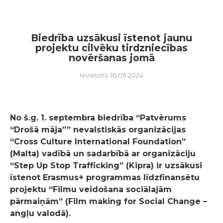
Biedrība uzsākusi īstenot jaunu
projektu cilvēku tirdzniecības
novēršanas jomā
Ievietots: 16.09.2024
No š.g. 1. septembra biedrība “Patvērums
“Drošā māja”” nevalstiskās organizācijas
“Cross Culture
International Foundation”
(Malta) vadībā un sadarbībā ar organizāciju
“Step Up Stop Trafficking” (Kipra) ir
uzsākusi
īstenot Erasmus+ programmas līdzfinansētu
projektu “Filmu veidošana sociālajām
pārmaiņām”
(Film making for Social Change –
angļu valodā).