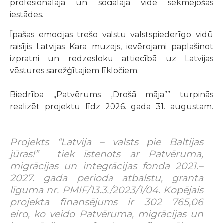
profesionālajā un sociālajā vidē sekmējošas
iestādes.
Īpašas emocijas trešo valstu valstspiederīgo vidū
raisījis Latvijas Kara muzejs, ievērojami paplašinot
izpratni un redzesloku attiecībā uz Latvijas
vēstures sarežģītajiem līkločiem.
Biedrība „Patvērums „Drošā māja”” turpinās
realizēt projektu līdz 2026. gada 31. augustam.
Projekts “Latvija – valsts pie Baltijas
jūras!” tiek īstenots ar Patvēruma,
migrācijas un integrācijas fonda 2021.–
2027. gada perioda atbalstu, granta
līguma nr. PMIF/13.3./2023/1/04. Kopējais
projekta finansējums ir 302 765,06
eiro, ko veido Patvēruma, migrācijas un