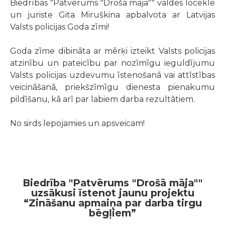
Biedrības "Patvērums "Drošā māja"" valdes locekle
un juriste Gita Miruškina apbalvota ar Latvijas
Valsts policijas Goda zīmi!
Goda zīme dibināta ar mērķi izteikt Valsts policijas
atzinību un pateicību par nozīmīgu ieguldījumu
Valsts policijas uzdevumu īstenošanā vai attīstības
veicināšanā, priekšzīmīgu dienesta pienakumu
pildīšanu, kā arī par labiem darba rezultātiem.
No sirds lepojamies un apsveicam!
Biedrība "Patvērums "Drošā māja""
uzsākusi īstenot jaunu projektu
“Zināšanu apmaiņa par darba tirgu
bēgļiem”