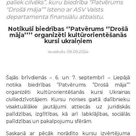
paliek cilvēks”, kuru biedrība “Patvērums
“Drošā māja”” īsteno ar ASV Valsts
departamenta finansiālu atbalstu.
Notikuši biedrības ‘’Patvērums ‘’Drošā
māja’’’’ organizēti kultūrorientēšanās
kursi ukraiņiem
Ievietots: 09.09.2024
Šajās brīvdienās – 6. un 7. septembrī – Liepājā
notika biedrības ‘’Patvērums ‘’Drošā māja’’’’
organizēti kultūrorientēšanās kursi Ukrainas
civiliedzīvotājiem. Kursu norises gaitā dalībnieku
visaktuālākie jautājumi attiecās uz juridiskās
palīdzības, izglītības, kā arī labklājības, sociālās
palīdzības un pakalpojumu sfērām.
Saskaņā ar pēcāk norādīto kursu izvērtējuma