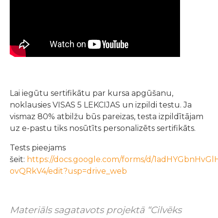
Lai iegūtu sertifikātu par kursa apgūšanu,
noklausies VISAS 5 LEKCIJAS un izpildi testu. Ja
vismaz 80% atbilžu būs pareizas, testa izpildītājam
uz e-pastu tiks nosūtīts personalizēts sertifikāts.
Tests pieejams
šeit:
https://docs.google.com/forms/d/1adHYGbnHvG
ovQRkV4/edit?usp=drive_web
Materiāls sagatavots projektā “Cilvēks