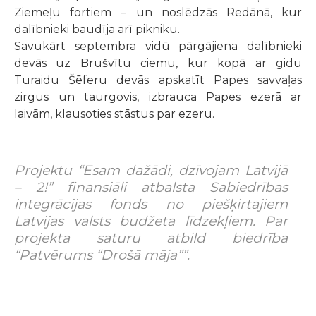
Ziemeļu fortiem – un noslēdzās Redānā, kur
dalībnieki baudīja arī pikniku.
Savukārt septembra vidū pārgājiena dalībnieki
devās uz Brušvītu ciemu, kur kopā ar gidu
Turaidu Šēferu devās apskatīt Papes savvaļas
zirgus un taurgovis, izbrauca Papes ezerā ar
laivām, klausoties stāstus par ezeru.
Projektu “Esam dažādi, dzīvojam Latvijā
– 2!” finansiāli atbalsta Sabiedrības
integrācijas fonds no piešķirtajiem
Latvijas valsts budžeta līdzekļiem. Par
projekta saturu atbild biedrība
“Patvērums “Drošā māja””.