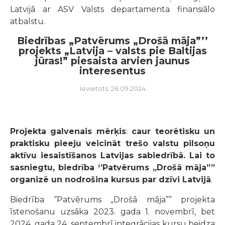
Latvijā ar ASV Valsts departamenta finansiālo
atbalstu.
Biedrības „Patvērums „Drošā māja”’’
projekts „Latvija – valsts pie Baltijas
jūras!” piesaista arvien jaunus
interesentus
Ievietots: 26.09.2024
Projekta
galvenais mērķis
:
caur teorētisku un
praktisku pieeju veicināt trešo valstu pilsoņu
aktīvu iesaistīšanos Latvijas sabiedrībā. Lai to
sasniegtu, biedrība ‘’Patvērums „Drošā māja””
organizē un nodrošina
kursus par dzīvi Latvijā
.
Biedrība ‘’Patvērums „Drošā māja”” projekta
īstenošanu uzsāka 2023. gada 1. novembrī, bet
2024. gada 24. septembrī integrācijas kursu beidza