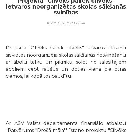
Projekta "Cilvēks paliek cilvēks"
ietvaros noorganizētas skolas sākšanās
svinības
Ievietots: 16.09.2024
Projekta "Cilvēks paliek cilvēks" ietvaros ukraiņu
sievietes noorganizēja skolas sākšanās nosvinēšanu
ar ābolu talku un pikniku, solot no salasītajiem
āboliem cept raušus un doties viena pie otras
ciemos, lai kopā tos baudītu.
Ar ASV Valsts departamenta finansiālo atbalstu
"Patvērums "Drošā māja"" īsteno projektu "Cilvēks