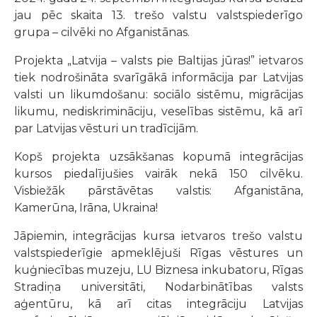
jau pēc skaita 13. trešo valstu valstspiederīgo
grupa – cilvēki no Afganistānas.
Projekta „Latvija – valsts pie Baltijas jūras!” ietvaros
tiek nodrošināta svarīgākā informācija par Latvijas
valsti un likumdošanu: sociālo sistēmu, migrācijas
likumu, nediskrimināciju, veselības sistēmu, kā arī
par Latvijas vēsturi un tradīcijām.
Kopš projekta uzsākšanas kopumā integrācijas
kursos piedalījušies vairāk nekā 150 cilvēku.
Visbiežāk pārstāvētas valstis: Afganistāna,
Kamerūna, Irāna, Ukraina!
Jāpiemin, integrācijas kursa ietvaros trešo valstu
valstspiederīgie apmeklējuši Rīgas vēstures un
kuģniecības muzeju, LU Biznesa inkubatoru, Rīgas
Stradiņa universitāti, Nodarbinātības valsts
aģentūru, kā arī citas integrāciju Latvijas