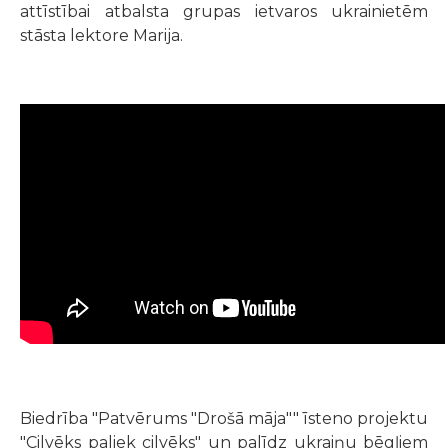
attīstībai atbalsta grupas ietvaros ukrainietēm
stāsta lektore Marija.
Biedrība "Patvērums "Drošā māja"" īsteno projektu
"Cilvēks paliek cilvēks" un palīdz ukraiņu bēgļiem