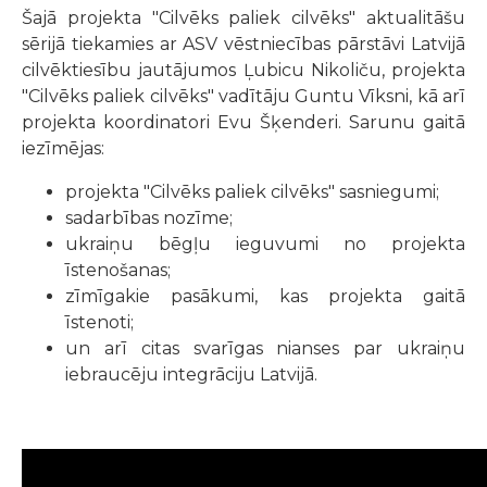
Šajā projekta "Cilvēks paliek cilvēks" aktualitāšu
sērijā tiekamies ar ASV vēstniecības pārstāvi Latvijā
cilvēktiesību jautājumos Ļubicu Nikoliču, projekta
"Cilvēks paliek cilvēks" vadītāju Guntu Vīksni, kā arī
projekta koordinatori Evu Šķenderi. Sarunu gaitā
iezīmējas:
projekta "Cilvēks paliek cilvēks" sasniegumi;
sadarbības nozīme;
ukraiņu bēgļu ieguvumi no projekta
īstenošanas;
zīmīgakie pasākumi, kas projekta gaitā
īstenoti;
un arī citas svarīgas nianses par ukraiņu
iebraucēju integrāciju Latvijā.