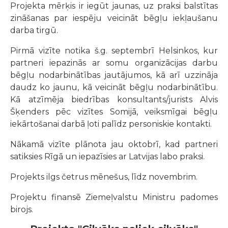
Projekta mērķis ir iegūt jaunas, uz praksi balstītas
zināšanas par iespēju veicināt bēgļu iekļaušanu
darba tirgū.
Pirmā vizīte notika š.g. septembrī Helsinkos, kur
partneri iepazinās ar somu organizācijas darbu
bēgļu nodarbinātības jautājumos, kā arī uzzināja
daudz ko jaunu, kā veicināt bēgļu nodarbinātību.
Kā atzīmēja biedrības konsultants/jurists Alvis
Šķenders pēc vizītes Somijā, veiksmīgai bēgļu
iekārtošanai darbā ļoti palīdz personiskie kontakti.
Nākamā vizīte plānota jau oktobrī, kad partneri
satiksies Rīgā un iepazīsies ar Latvijas labo praksi.
Projekts ilgs četrus mēnešus, līdz novembrim.
Projektu finansē Ziemeļvalstu Ministru padomes
birojs.