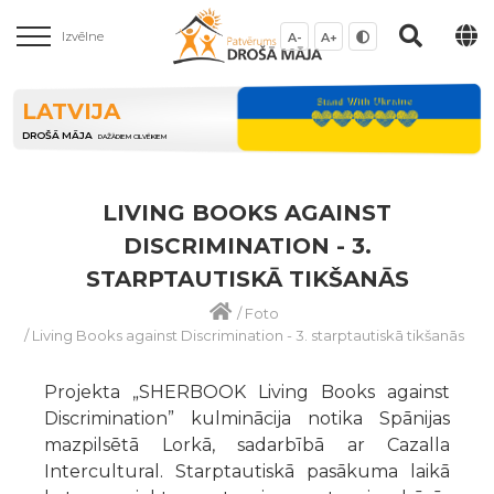
Izvēlne
A-
A+
LATVIJA
DROŠĀ MĀJA
DAŽĀDIEM CILVĒKIEM
LIVING BOOKS AGAINST
DISCRIMINATION - 3.
STARPTAUTISKĀ TIKŠANĀS
/
Foto
/
Living Books against Discrimination - 3. starptautiskā tikšanās
Projekta „SHERBOOK Living Books against
Discrimination” kulminācija notika Spānijas
mazpilsētā Lorkā, sadarbībā ar Cazalla
Intercultural. Starptautiskā pasākuma laikā