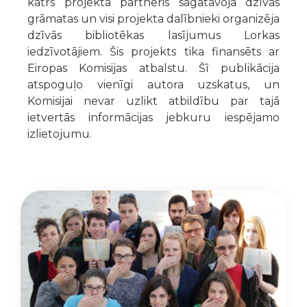
katrs projekta partneris sagatavoja dzīvās
grāmatas un visi projekta dalībnieki organizēja
dzīvās bibliotēkas lasījumus Lorkas
iedzīvotājiem. Šis projekts tika finansēts ar
Eiropas Komisijas atbalstu. Šī publikācija
atspoguļo vienīgi autora uzskatus, un
Komisijai nevar uzlikt atbildību par tajā
ietvertās informācijas jebkuru iespējamo
izlietojumu.