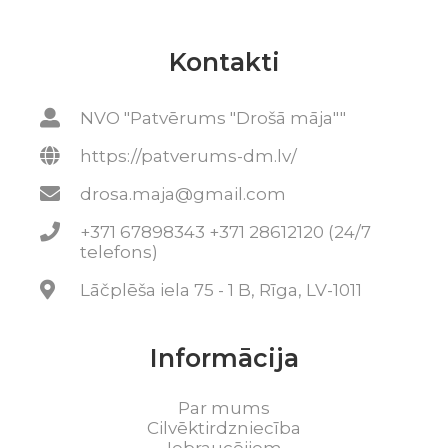
Kontakti
NVO "Patvērums "Drošā māja""
https://patverums-dm.lv/
drosa.maja@gmail.com
+371 67898343 +371 28612120 (24/7
telefons)
Lāčplēša iela 75 - 1 B, Rīga, LV-1011
Informācija
Par mums
Cilvēktirdzniecība