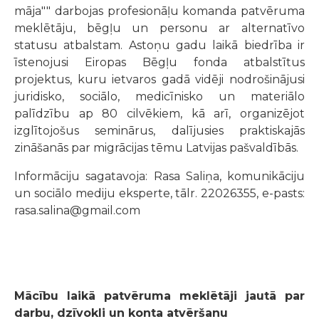
māja"" darbojas profesionāļu komanda patvēruma
meklētāju, bēgļu un personu ar alternatīvo
statusu atbalstam. Astoņu gadu laikā biedrība ir
īstenojusi Eiropas Bēgļu fonda atbalstītus
projektus, kuru ietvaros gadā vidēji nodrošinājusi
juridisko, sociālo, medicīnisko un materiālo
palīdzību ap 80 cilvēkiem, kā arī, organizējot
izglītojošus seminārus, dalījusies praktiskajās
zināšanās par migrācijas tēmu Latvijas pašvaldībās.
Informāciju sagatavoja: Rasa Saliņa, komunikāciju
un sociālo mediju eksperte, tālr. 22026355, e-pasts:
rasa.salina@gmail.com
Mācību laikā patvēruma meklētāji jautā par
darbu, dzīvokli un konta atvēršanu