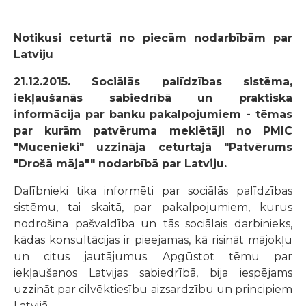
Notikusi ceturtā no piecām nodarbībām par
Latviju
21.12.2015. Sociālās palīdzības sistēma,
iekļaušanās sabiedrībā un praktiska
informācija par banku pakalpojumiem - tēmas
par kurām patvēruma meklētāji no PMIC
"Mucenieki" uzzināja ceturtajā "Patvērums
"Drošā māja"" nodarbībā par Latviju.
Dalībnieki tika informēti par sociālās palīdzības
sistēmu, tai skaitā, par pakalpojumiem, kurus
nodrošina pašvaldība un tās sociālais darbinieks,
kādas konsultācijas ir pieejamas, kā risināt mājokļu
un citus jautājumus. Apgūstot tēmu par
iekļaušanos Latvijas sabiedrībā, bija iespējams
uzzināt par cilvēktiesību aizsardzību un principiem
Latvijā.