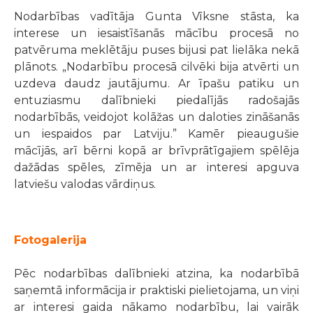
Nodarbības vadītāja Gunta Vīksne stāsta, ka
interese un iesaistīšanās mācību procesā no
patvēruma meklētāju puses bijusi pat lielāka nekā
plānots. „Nodarbību procesā cilvēki bija atvērti un
uzdeva daudz jautājumu. Ar īpašu patiku un
entuziasmu dalībnieki piedalījās radošajās
nodarbībās, veidojot kolāžas un daloties zināšanās
un iespaidos par Latviju.” Kamēr pieaugušie
mācījās, arī bērni kopā ar brīvprātīgajiem spēlēja
dažādas spēles, zīmēja un ar interesi apguva
latviešu valodas vārdiņus.
Fotogalerija
Pēc nodarbības dalībnieki atzina, ka nodarbībā
saņemtā informācija ir praktiski pielietojama, un viņi
ar interesi gaida nākamo nodarbību, lai vairāk