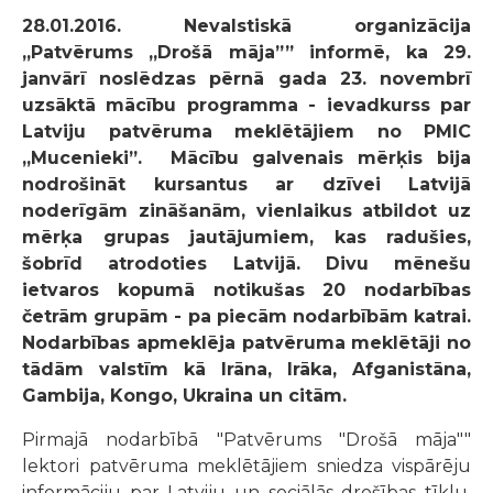
28.01.2016. Nevalstiskā organizācija
„Patvērums „Drošā māja”” informē, ka 29.
janvārī noslēdzas pērnā gada 23. novembrī
uzsāktā mācību programma - ievadkurss par
Latviju patvēruma meklētājiem no PMIC
„Mucenieki”. Mācību galvenais mērķis bija
nodrošināt kursantus ar dzīvei Latvijā
noderīgām zināšanām, vienlaikus atbildot uz
mērķa grupas jautājumiem, kas radušies,
šobrīd atrodoties Latvijā. Divu mēnešu
ietvaros kopumā notikušas 20 nodarbības
četrām grupām - pa piecām nodarbībām katrai.
Nodarbības apmeklēja patvēruma meklētāji no
tādām valstīm kā Irāna, Irāka, Afganistāna,
Gambija, Kongo, Ukraina un citām.
Pirmajā nodarbībā "Patvērums "Drošā māja""
lektori patvēruma meklētājiem sniedza vispārēju
informāciju par Latviju un sociālās drošības tīklu.