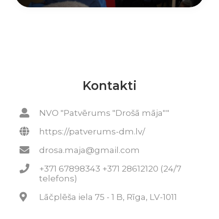
Kontakti
NVO "Patvērums "Drošā māja""
https://patverums-dm.lv/
drosa.maja@gmail.com
+371 67898343 +371 28612120 (24/7
telefons)
Lāčplēša iela 75 - 1 B, Rīga, LV-1011