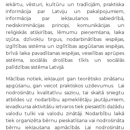
iekārtu, vēsturi, kultūru un tradīcijām, praktiska
informācija par Latviju un pakalpojumiem,
informācija par iekļaušanos sabiedrībā,
nediskriminācijas principi, komunikācijas un
reliģiskās atšķirības, lēmumu pieņemšana, laika
izjūta, dzīvokļu tirgus, nodarbinātības iespējas,
izglītības sistēma un izglītības apgūšanas iespējas,
brīvā laika pavadīšanas iespējas, veselības aprūpes
sistēma, sociālās drošības tīkls un sociālās
palīdzības sistēma Latvijā.
Mācības notiek, iekļaujot gan teorētisko zināšanu
apgūšanu, gan veicot praktiskos uzdevumus. Lai
nodrošinātu kvalitatīvu saziņu, tai skaitā sniegtu
atbildes uz nodarbību apmeklētāju jautājumiem,
ievadkursa aktivitāšu ietvaros tiek piesaistīti dažādu
valodu tulki vai valodu zinātāji. Nodarbību laikā
tiek organizēta bērnu pieskatīšana vai nodrošināta
bērnu iekļaušana apmācībās. Lai nodrošinātu