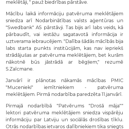
meklētāji, " pauž biedrības pārstāve.
Mācību laikā informāciju patvēruma meklētājiem
sniedza arī Nodarbinātības valsts aģentūras un
"Swedbank" AS pārstāvji. Tas bijis arī labs veids, kā
pārbaudīt, vai iestāžu sagatavotā informācija ir
uztverama iebraucējiem. "Dalība šādās mācībās bija
labs starta punkts institūcijām, kas nav iepriekš
strādājušas ar patvēruma meklētājiem, bet kurām
nākotnē būs jāstrādā ar bēgļiem," rezumē
S.Zalcmane.
Janvārī ir plānotas nākamās mācības PMIC
"Mucenieki" iemītniekiem - patvēruma
meklētājiem. Pirmā nodarbība paredzēta 11.janvārī.
Pirmajā nodarbībā "Patvērums "Drošā māja""
lektori patvēruma meklētājiem sniedza vispārēju
informāciju par Latviju un sociālās drošības tīklu.
Otrās nodarbības ietvaros dalībniekiem tika sniegts