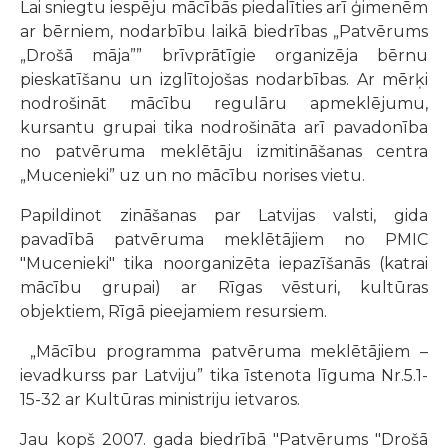
Lai sniegtu iespēju mācībās piedalīties arī ģimenēm
ar bērniem, nodarbību laikā biedrības „Patvērums
„Drošā māja”” brīvprātīgie organizēja bērnu
pieskatīšanu un izglītojošas nodarbības. Ar mērķi
nodrošināt mācību regulāru apmeklējumu,
kursantu grupai tika nodrošināta arī pavadonība
no patvēruma meklētāju izmitināšanas centra
„Mucenieki” uz un no mācību norises vietu.
Papildinot zināšanas par Latvijas valsti, gida
pavadībā patvēruma meklētājiem no PMIC
"Mucenieki" tika noorganizēta iepazīšanās (katrai
mācību grupai) ar Rīgas vēsturi, kultūras
objektiem, Rīgā pieejamiem resursiem.
„Mācību programma patvēruma meklētājiem –
ievadkurss par Latviju” tika īstenota līguma Nr.5.1-
15-32 ar Kultūras ministriju ietvaros.
Jau kopš 2007. gada biedrībā "Patvērums "Drošā