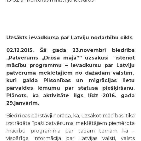
Uzsākts ievadkursa par Latviju nodarbību cikls
02.12.2015. Šā gada 23.novembrī biedrība
„Patvērums „Drošā māja”” uzsākusi īstenot
mācību
programmu – ievadkursu par Latviju
patvēruma meklētājiem no dažādām valstīm,
kuri gaida Pilsonības un migrācijas lietu
pārvaldes lēmumu par statusa piešķiršanu.
Plānots, ka aktivitāte ilgs līdz 2016. gada
29.janvārim.
Biedrības pārstāvji norāda, ka, uzsākot mācības, tika
izstrādāta īpaši patvēruma meklētājiem piemērota
mācību programma par tādām tēmām kā -
vispārīga informācija par Latvijas valsti, valsts