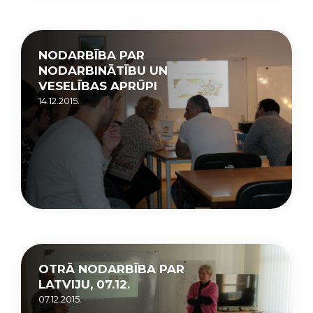
NODARBĪBA PAR
NODARBINĀTĪBU UN
VESELĪBAS APRŪPI
14.12.2015.
OTRĀ NODARBĪBA PAR
LATVIJU, 07.12.
07.12.2015.