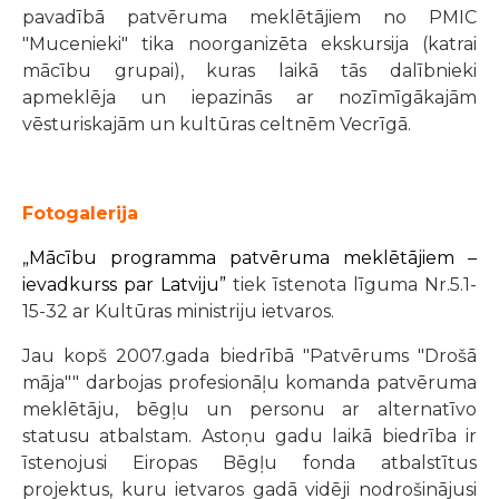
pavadībā patvēruma meklētājiem no PMIC
"Mucenieki" tika noorganizēta ekskursija (katrai
mācību grupai), kuras laikā tās dalībnieki
apmeklēja un iepazinās ar nozīmīgākajām
vēsturiskajām un kultūras celtnēm Vecrīgā.
Fotogalerija
„Mācību programma patvēruma meklētājiem –
ievadkurss par Latviju”
tiek īstenota līguma Nr.5.1-
15-32 ar Kultūras ministriju ietvaros.
Jau kopš 2007.gada biedrībā "Patvērums "Drošā
māja"" darbojas profesionāļu komanda patvēruma
meklētāju, bēgļu un personu ar alternatīvo
statusu atbalstam. Astoņu gadu laikā biedrība ir
īstenojusi Eiropas Bēgļu fonda atbalstītus
projektus, kuru ietvaros gadā vidēji nodrošinājusi