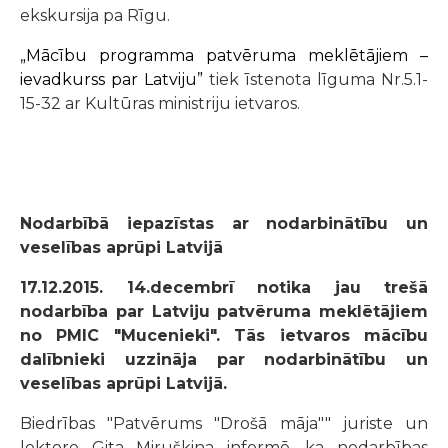
ekskursija pa Rīgu.
„Mācību programma patvēruma meklētājiem –
ievadkurss par Latviju”
tiek īstenota līguma Nr.5.1-
15-32 ar Kultūras ministriju ietvaros.
Nodarbībā iepazīstas ar nodarbinātību un
veselības aprūpi Latvijā
17.12.2015. 14.decembrī notika jau trešā
nodarbība par Latviju patvēruma meklētājiem
no PMIC "Mucenieki". Tās ietvaros mācību
dalībnieki uzzināja par nodarbinātību un
veselības aprūpi Latvijā.
Biedrības "Patvērums "Drošā māja"" juriste un
lektore Gita Miruškina informē, ka nodarbības