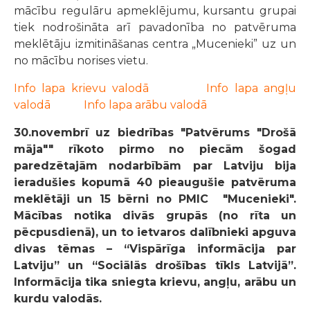
mācību regulāru apmeklējumu, kursantu grupai
tiek nodrošināta arī pavadonība no patvēruma
meklētāju izmitināšanas centra „Mucenieki” uz un
no mācību norises vietu.
Info lapa krievu valodā
Info lapa angļu
valodā
Info lapa arābu valodā
30.novembrī uz biedrības "Patvērums "Drošā
māja"" rīkoto pirmo no piecām šogad
paredzētajām nodarbībām par Latviju bija
ieradušies kopumā 40 pieaugušie patvēruma
meklētāji un 15 bērni no PMIC "Mucenieki".
Mācības notika divās grupās (no rīta un
pēcpusdienā), un to ietvaros dalībnieki apguva
divas tēmas – “Vispārīga informācija par
Latviju” un “Sociālās drošības tīkls Latvijā”.
Informācija tika sniegta krievu, angļu, arābu un
kurdu valodās.