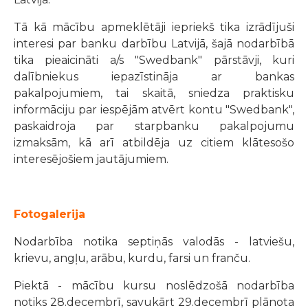
Tā kā mācību apmeklētāji iepriekš tika izrādījuši
interesi par banku darbību Latvijā, šajā nodarbībā
tika pieaicināti a/s "Swedbank" pārstāvji, kuri
dalībniekus iepazīstināja ar bankas
pakalpojumiem, tai skaitā, sniedza praktisku
informāciju par iespējām atvērt kontu "Swedbank",
paskaidroja par starpbanku pakalpojumu
izmaksām, kā arī atbildēja uz citiem klātesošo
interesējošiem jautājumiem.
Fotogalerija
Nodarbība notika septiņās valodās - latviešu,
krievu, angļu, arābu, kurdu, farsi un franču.
Piektā - mācību kursu noslēdzošā nodarbība
notiks 28.decembrī, savukārt 29.decembrī plānota