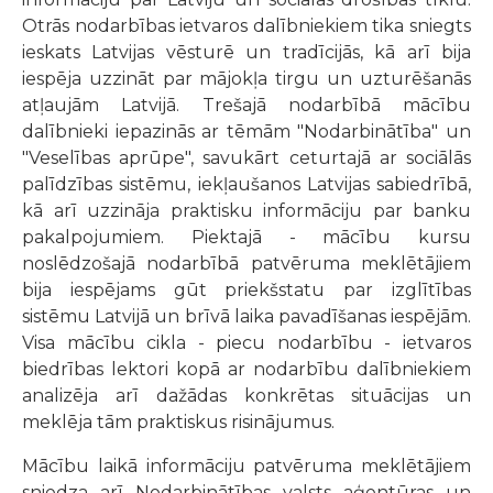
Otrās nodarbības ietvaros dalībniekiem tika sniegts
ieskats Latvijas vēsturē un tradīcijās, kā arī bija
iespēja uzzināt par mājokļa tirgu un uzturēšanās
atļaujām Latvijā. Trešajā nodarbībā mācību
dalībnieki iepazinās ar tēmām "Nodarbinātība" un
"Veselības aprūpe", savukārt ceturtajā ar sociālās
palīdzības sistēmu, iekļaušanos Latvijas sabiedrībā,
kā arī uzzināja praktisku informāciju par banku
pakalpojumiem. Piektajā - mācību kursu
noslēdzošajā nodarbībā patvēruma meklētājiem
bija iespējams gūt priekšstatu par izglītības
sistēmu Latvijā un brīvā laika pavadīšanas iespējām.
Visa mācību cikla - piecu nodarbību - ietvaros
biedrības lektori kopā ar nodarbību dalībniekiem
analizēja arī dažādas konkrētas situācijas un
meklēja tām praktiskus risinājumus.
Mācību laikā informāciju patvēruma meklētājiem
sniedza arī Nodarbinātības valsts aģentūras un