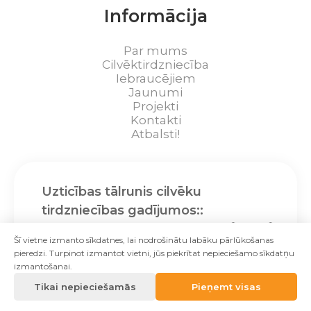
Informācija
Par mums
Cilvēktirdzniecība
Iebraucējiem
Jaunumi
Projekti
Kontakti
Atbalsti!
Uzticības tālrunis cilvēku
tirdzniecības gadījumos::
+371 28612120
Šī vietne izmanto sīkdatnes, lai nodrošinātu labāku pārlūkošanas
pieredzi. Turpinot izmantot vietni, jūs piekrītat nepieciešamo sīkdatņu
izmantošanai.
Tikai nepieciešamās
Pieņemt visas