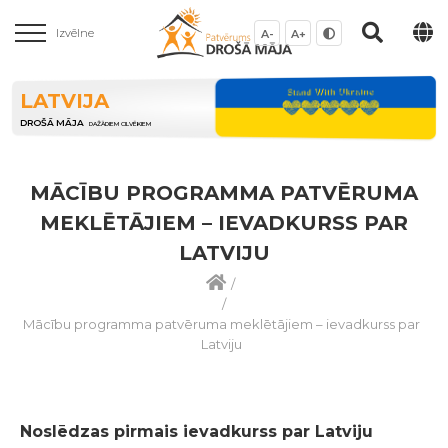
Izvēlne
A-
A+
LATVIJA
DROŠĀ MĀJA
DAŽĀDIEM CILVĒKIEM
MĀCĪBU PROGRAMMA PATVĒRUMA
MEKLĒTĀJIEM – IEVADKURSS PAR
LATVIJU
/
/
Mācību programma patvēruma meklētājiem – ievadkurss par
Latviju
Noslēdzas pirmais ievadkurss par Latviju