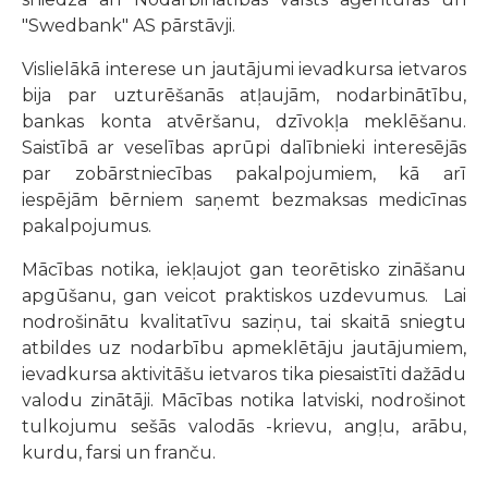
"Swedbank" AS pārstāvji.
Vislielākā interese un jautājumi ievadkursa ietvaros
bija par uzturēšanās atļaujām, nodarbinātību,
bankas konta atvēršanu, dzīvokļa meklēšanu.
Saistībā ar veselības aprūpi dalībnieki interesējās
par zobārstniecības pakalpojumiem, kā arī
iespējām bērniem saņemt bezmaksas medicīnas
pakalpojumus.
Mācības notika, iekļaujot gan teorētisko zināšanu
apgūšanu, gan veicot praktiskos uzdevumus. Lai
nodrošinātu kvalitatīvu saziņu, tai skaitā sniegtu
atbildes uz nodarbību apmeklētāju jautājumiem,
ievadkursa aktivitāšu ietvaros tika piesaistīti dažādu
valodu zinātāji. Mācības notika latviski, nodrošinot
tulkojumu sešās valodās -krievu, angļu, arābu,
kurdu, farsi un franču.