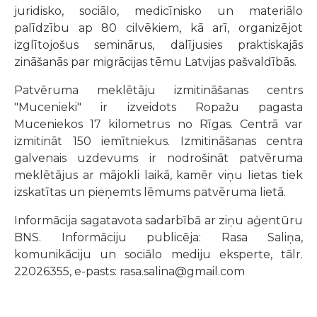
juridisko, sociālo, medicīnisko un materiālo
palīdzību ap 80 cilvēkiem, kā arī, organizējot
izglītojošus seminārus, dalījusies praktiskajās
zināšanās par migrācijas tēmu Latvijas pašvaldībās.
Patvēruma meklētāju izmitināšanas centrs
"Mucenieki" ir izveidots Ropažu pagasta
Muceniekos 17 kilometrus no Rīgas. Centrā var
izmitināt 150 iemītniekus. Izmitināšanas centra
galvenais uzdevums ir nodrošināt patvēruma
meklētājus ar mājokli laikā, kamēr viņu lietas tiek
izskatītas un pieņemts lēmums patvēruma lietā.
Informācija sagatavota sadarbībā ar ziņu aģentūru
BNS. Informāciju publicēja: Rasa Saliņa,
komunikāciju un sociālo mediju eksperte, tālr.
22026355, e-pasts: rasa.salina@gmail.com