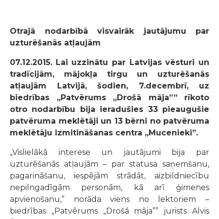
Otrajā nodarbībā visvairāk jautājumu par
uzturēšanās atļaujām
07.12.2015.
Lai uzzinātu par Latvijas vēsturi un
tradīcijām, mājokļa tirgu un uzturēšanās
atļaujām Latvijā, šodien, 7.decembrī, uz
biedrības „Patvērums „Drošā māja”” rīkoto
otro nodarbību bija ieradušies 33 pieaugušie
patvēruma meklētāji un 13 bērni no patvēruma
meklētāju izmitināšanas centra „Mucenieki”.
„Vislielākā interese un jautājumi bija par
uzturēšanās atļaujām – par statusa saņemšanu,
pagarināšanu, iespējām strādāt, aizbildniecību
nepilngadīgām personām, kā arī ģimenes
apvienošanu,” norāda viens no lektoriem –
biedrības „Patvērums „Drošā māja”” jurists Alvis