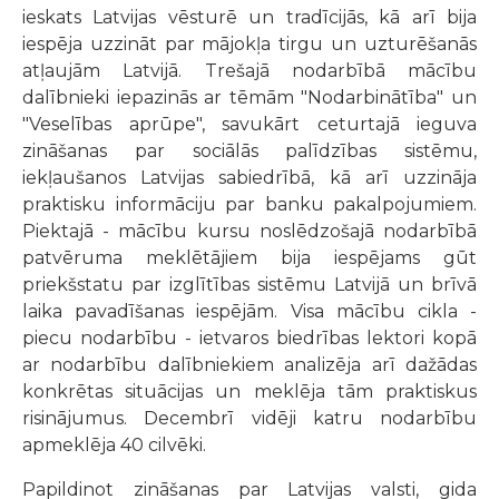
ieskats Latvijas vēsturē un tradīcijās, kā arī bija
iespēja uzzināt par mājokļa tirgu un uzturēšanās
atļaujām Latvijā. Trešajā nodarbībā mācību
dalībnieki iepazinās ar tēmām "Nodarbinātība" un
"Veselības aprūpe", savukārt ceturtajā ieguva
zināšanas par sociālās palīdzības sistēmu,
iekļaušanos Latvijas sabiedrībā, kā arī uzzināja
praktisku informāciju par banku pakalpojumiem.
Piektajā - mācību kursu noslēdzošajā nodarbībā
patvēruma meklētājiem bija iespējams gūt
priekšstatu par izglītības sistēmu Latvijā un brīvā
laika pavadīšanas iespējām. Visa mācību cikla -
piecu nodarbību - ietvaros biedrības lektori kopā
ar nodarbību dalībniekiem analizēja arī dažādas
konkrētas situācijas un meklēja tām praktiskus
risinājumus. Decembrī vidēji katru nodarbību
apmeklēja 40 cilvēki.
Papildinot zināšanas par Latvijas valsti, gida