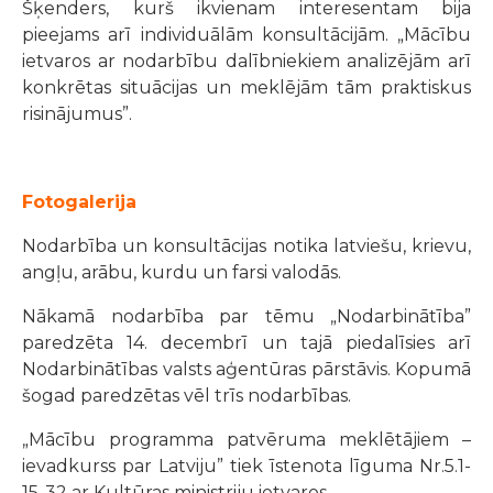
Šķenders, kurš ikvienam interesentam bija
pieejams arī individuālām konsultācijām. „Mācību
ietvaros ar nodarbību dalībniekiem analizējām arī
konkrētas situācijas un meklējām tām praktiskus
risinājumus”.
Fotogalerija
Nodarbība un konsultācijas notika latviešu, krievu,
angļu, arābu, kurdu un farsi valodās.
Nākamā nodarbība par tēmu „Nodarbinātība”
paredzēta 14. decembrī un tajā piedalīsies arī
Nodarbinātības valsts aģentūras pārstāvis. Kopumā
šogad paredzētas vēl trīs nodarbības.
„Mācību programma patvēruma meklētājiem –
ievadkurss par Latviju” tiek īstenota līguma Nr.5.1-
15-32 ar Kultūras ministriju ietvaros.