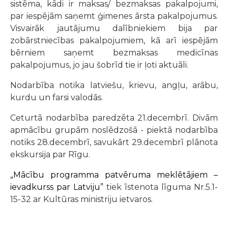
sistēma, kādi ir maksas/ bezmaksas pakalpojumi,
par iespējām saņemt ģimenes ārsta pakalpojumus.
Visvairāk jautājumu dalībniekiem bija par
zobārstniecības pakalpojumiem, kā arī iespējām
bērniem saņemt bezmaksas medicīnas
pakalpojumus, jo jau šobrīd tie ir ļoti aktuāli.
Nodarbība notika latviešu, krievu, angļu, arābu,
kurdu un farsi valodās.
Ceturtā nodarbība paredzēta 21.decembrī. Divām
apmācību grupām noslēdzošā - piektā nodarbība
notiks 28.decembrī, savukārt 29.decembrī plānota
ekskursija par Rīgu.
„Mācību programma patvēruma meklētājiem –
ievadkurss par Latviju”
tiek īstenota līguma Nr.5.1-
15-32 ar Kultūras ministriju ietvaros.