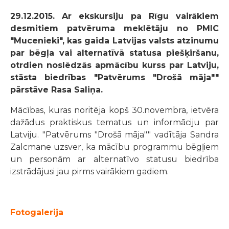
29.12.2015. Ar ekskursiju pa Rīgu vairākiem
desmitiem patvēruma meklētāju no PMIC
"Mucenieki", kas gaida Latvijas valsts atzinumu
par bēgļa vai alternatīvā statusa piešķiršanu,
otrdien noslēdzās apmācību kurss par Latviju,
stāsta biedrības "Patvērums "Drošā māja""
pārstāve Rasa Saliņa.
Mācības, kuras noritēja kopš 30.novembra, ietvēra
dažādus praktiskus tematus un informāciju par
Latviju. "Patvērums "Drošā māja"" vadītāja Sandra
Zalcmane uzsver, ka mācību programmu bēgļiem
un personām ar alternatīvo statusu biedrība
izstrādājusi jau pirms vairākiem gadiem.
Fotogalerija