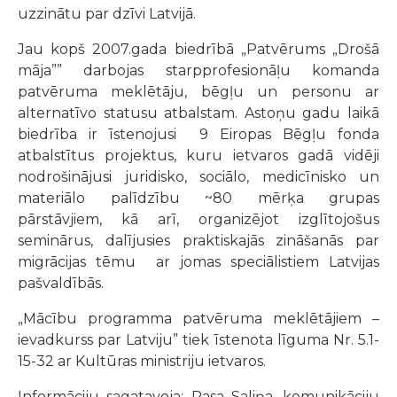
uzzinātu par dzīvi Latvijā.
Jau kopš 2007.gada biedrībā „Patvērums „Drošā
māja”” darbojas starpprofesionāļu komanda
patvēruma meklētāju, bēgļu un personu ar
alternatīvo statusu atbalstam. Astoņu gadu laikā
biedrība ir īstenojusi 9 Eiropas Bēgļu fonda
atbalstītus projektus, kuru ietvaros gadā vidēji
nodrošinājusi juridisko, sociālo, medicīnisko un
materiālo palīdzību ~80 mērķa grupas
pārstāvjiem, kā arī, organizējot izglītojošus
seminārus, dalījusies praktiskajās zināšanās par
migrācijas tēmu ar jomas speciālistiem Latvijas
pašvaldībās.
„Mācību programma patvēruma meklētājiem –
ievadkurss par Latviju” tiek īstenota līguma Nr. 5.1-
15-32 ar Kultūras ministriju ietvaros.
Informāciju sagatavoja: Rasa Saliņa, komunikāciju