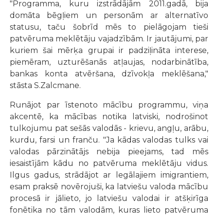
"Programma, kuru izstrādājām 2011.gadā, bija
domāta bēgļiem un personām ar alternatīvo
statusu, taču šobrīd mēs to pielāgojam tieši
patvēruma meklētāju vajadzībām. Ir jautājumi, par
kuriem šai mērķa grupai ir padziļināta interese,
piemēram, uzturēšanās atļaujas, nodarbinātība,
bankas konta atvēršana, dzīvokļa meklēšana,"
stāsta S.Zalcmane.
Runājot par īstenoto mācību programmu, viņa
akcentē, ka mācības notika latviski, nodrošinot
tulkojumu pat sešās valodās - krievu, angļu, arābu,
kurdu, farsi un franču. "Ja kādas valodas tulks vai
valodas pārzinātājs nebija pieejams, tad mēs
iesaistījām kādu no patvēruma meklētāju vidus.
Ilgus gadus, strādājot ar legālajiem imigrantiem,
esam praksē novērojuši, ka latviešu valoda mācību
procesā ir jālieto, jo latviešu valodai ir atšķirīga
fonētika no tām valodām, kuras lieto patvēruma