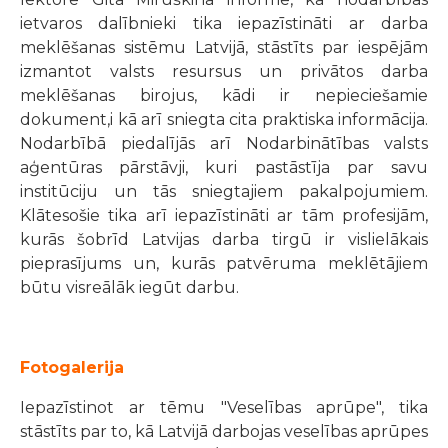
ietvaros dalībnieki tika iepazīstināti ar darba
meklēšanas sistēmu Latvijā, stāstīts par iespējām
izmantot valsts resursus un privātos darba
meklēšanas birojus, kādi ir nepieciešamie
dokument,i kā arī sniegta cita praktiska informācija.
Nodarbībā piedalījās arī Nodarbinātības valsts
aģentūras pārstāvji, kuri pastāstīja par savu
institūciju un tās sniegtajiem pakalpojumiem.
Klātesošie tika arī iepazīstināti ar tām profesijām,
kurās šobrīd Latvijas darba tirgū ir vislielākais
pieprasījums un, kurās patvēruma meklētājiem
būtu visreālāk iegūt darbu.
Fotogalerija
Iepazīstinot ar tēmu "Veselības aprūpe", tika
stāstīts par to, kā Latvijā darbojas veselības aprūpes