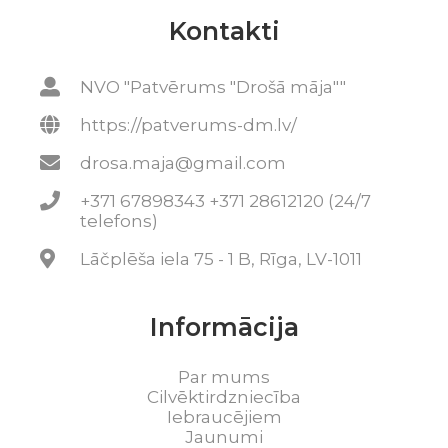
Kontakti
NVO "Patvērums "Drošā māja""
https://patverums-dm.lv/
drosa.maja@gmail.com
+371 67898343 +371 28612120 (24/7
telefons)
Lāčplēša iela 75 - 1 B, Rīga, LV-1011
Informācija
Par mums
Cilvēktirdzniecība
Iebraucējiem
Jaunumi