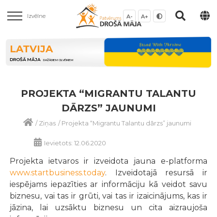
Izvēlne
A-
A+
LATVIJA
DROŠĀ MĀJA
DAŽĀDIEM CILVĒKIEM
PROJEKTA “MIGRANTU TALANTU
DĀRZS” JAUNUMI
/
Ziņas
/
Projekta “Migrantu Talantu dārzs” jaunumi
Ievietots: 12.06.2020
Projekta ietvaros ir izveidota jauna e-platforma
www.startbusiness.today
. Izveidotajā resursā ir
iespējams iepazīties ar informāciju kā veidot savu
biznesu, vai tas ir grūti, vai tas ir izaicinājums, kas ir
jāzina, lai uzsāktu biznesu un cita aizraujoša