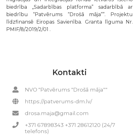
biedrība „Sadarbības platforma” sadarbībā ar
biedrību “Patvērums “Drošā māja””. Projektu
līdzfinansē Eiropas Savienība. Granta līguma Nr.
PMIF/8/2019/2/01 .
Kontakti
NVO "Patvērums "Drošā māja""
https://patverums-dm.lv/
drosa.maja@gmail.com
+371 67898343 +371 28612120 (24/7
telefons)