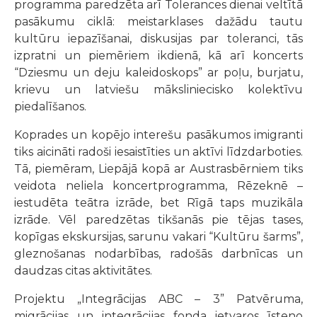
programma paredzēta arī Tolerances dienai veltītā
pasākumu ciklā: meistarklases dažādu tautu
kultūru iepazīšanai, diskusijas par toleranci, tās
izpratni un piemēriem ikdienā, kā arī koncerts
“Dziesmu un deju kaleidoskops” ar poļu, burjatu,
krievu un latviešu māksliniecisko kolektīvu
piedalīšanos.
Koprades un kopējo interešu pasākumos imigranti
tiks aicināti radoši iesaistīties un aktīvi līdzdarboties.
Tā, piemēram, Liepājā kopā ar Austrasbērniem tiks
veidota neliela koncertprogramma, Rēzeknē –
iestudēta teātra izrāde, bet Rīgā taps muzikāla
izrāde. Vēl paredzētas tikšanās pie tējas tases,
kopīgas ekskursijas, sarunu vakari “Kultūru šarms”,
gleznošanas nodarbības, radošās darbnīcas un
daudzas citas aktivitātes.
Projektu „Integrācijas ABC – 3” Patvēruma,
migrācijas un integrācijas fonda ietvaros īsteno