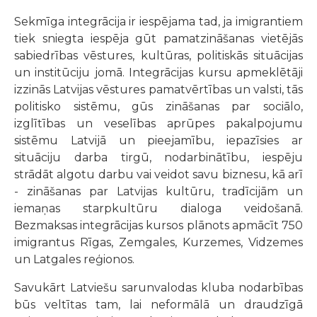
Sekmīga integrācija ir iespējama tad, ja imigrantiem
tiek sniegta iespēja gūt pamatzināšanas vietējās
sabiedrības vēstures, kultūras, politiskās situācijas
un institūciju jomā. Integrācijas kursu apmeklētāji
izzinās Latvijas vēstures pamatvērtības un valsti, tās
politisko sistēmu, gūs zināšanas par sociālo,
izglītības un veselības aprūpes pakalpojumu
sistēmu Latvijā un pieejamību, iepazīsies ar
situāciju darba tirgū, nodarbinātību, iespēju
strādāt algotu darbu vai veidot savu biznesu, kā arī
- zināšanas par Latvijas kultūru, tradīcijām un
iemaņas starpkultūru dialoga veidošanā.
Bezmaksas integrācijas kursos plānots apmācīt 750
imigrantus Rīgas, Zemgales, Kurzemes, Vidzemes
un Latgales reģionos.
Savukārt Latviešu sarunvalodas kluba nodarbības
būs veltītas tam, lai neformālā un draudzīgā