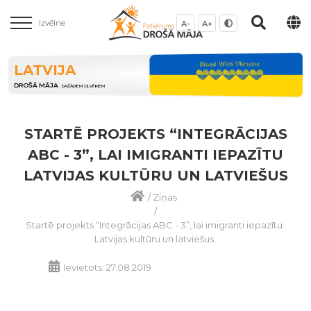
Izvēlne
A-
A+
LATVIJA
DROŠĀ MĀJA
DAŽĀDIEM CILVĒKIEM
STARTĒ PROJEKTS “INTEGRĀCIJAS
ABC - 3”, LAI IMIGRANTI IEPAZĪTU
LATVIJAS KULTŪRU UN LATVIEŠUS
/
Ziņas
/
Startē projekts “Integrācijas ABC - 3”, lai imigranti iepazītu
Latvijas kultūru un latviešus
Ievietots: 27.08.2019