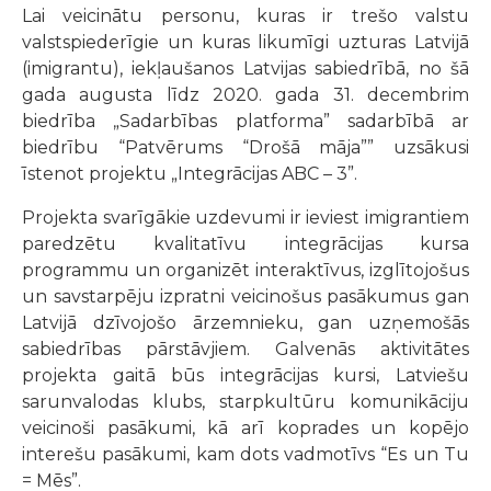
Lai veicinātu personu, kuras ir trešo valstu
valstspiederīgie un kuras likumīgi uzturas Latvijā
(imigrantu), iekļaušanos Latvijas sabiedrībā, no šā
gada augusta līdz 2020. gada 31. decembrim
biedrība „Sadarbības platforma” sadarbībā ar
biedrību “Patvērums “Drošā māja”” uzsākusi
īstenot projektu „Integrācijas ABC – 3”.
Projekta svarīgākie uzdevumi ir ieviest imigrantiem
paredzētu kvalitatīvu integrācijas kursa
programmu un organizēt interaktīvus, izglītojošus
un savstarpēju izpratni veicinošus pasākumus gan
Latvijā dzīvojošo ārzemnieku, gan uzņemošās
sabiedrības pārstāvjiem. Galvenās aktivitātes
projekta gaitā būs integrācijas kursi, Latviešu
sarunvalodas klubs, starpkultūru komunikāciju
veicinoši pasākumi, kā arī koprades un kopējo
interešu pasākumi, kam dots vadmotīvs “Es un Tu
= Mēs”.