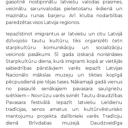
gaisotnē nostiprinātu latviešu valodas prasmes,
veicinātu sarunvalodas pielietošanu ikdienā un
mazinātu runas barjeru. Arī kluba nodarbības
paredzētas visos Latvija reģionos.
Iepazīstinot imigrantus ar latviešu un citu Latvijā
dzīvojošo tautu kultūru, tiks organizēti četri
starpkultūru komunikāciju un socializāciju
veicinoši pasākumi. Šī gada izskaņā norisināsies
Starpkultūru diena, kurā imigranti kopā ar vietējās
sabiedrības pārstāvjiem varēs iepazīt Latvijas
Nacionālo mākslas muzeju un tikties kopīgā
pēcpusdienā pie tējas tases. Nākamajā gadā vienus
no pasaulē senākajiem pavasara saulgriežu
svētkiem – Novrūzu varēs svinēt Tautu draudzības
Pavasara festivālā. Iepazīt latviešu Lieldienu
tradīcijas, senos amatus un kultūrvēsturisko
mantojumu projekta dalībnieki varēs Tradīciju
dienā Brīvdabas muzejā. Daudzveidīga