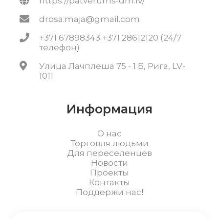
https://patverums-dm.lv/
drosa.maja@gmail.com
+371 67898343 +371 28612120 (24/7
телефон)
Улица Лачплеша 75 - 1 Б, Рига, LV-
1011
Информация
О нас
Торговля людьми
Для переселенцев
Новости
Проекты
Контакты
Поддержи нас!