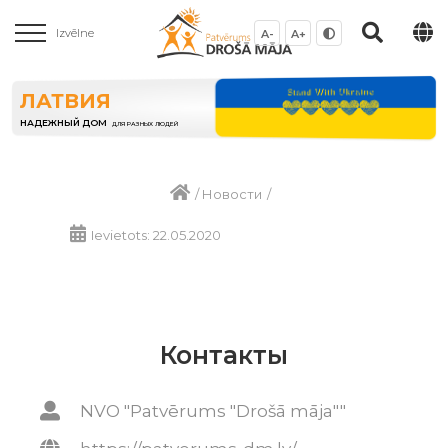
Izvēlne
A-
A+
ЛАТВИЯ
НАДЕЖНЫЙ ДОМ
ДЛЯ РАЗНЫХ ЛЮДЕЙ
/
Новости
/
Ievietots: 22.05.2020
Контакты
NVO "Patvērums "Drošā māja""