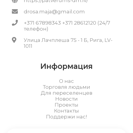
https://patverums-dm.lv/
drosa.maja@gmail.com
+371 67898343 +371 28612120 (24/7
телефон)
Улица Лачплеша 75 - 1 Б, Рига, LV-
1011
Информация
О нас
Торговля людьми
Для переселенцев
Новости
Проекты
Контакты
Поддержи нас!