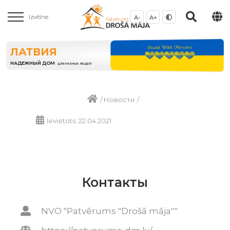
Izvēlne
A-
A+
ЛАТВИЯ
НАДЕЖНЫЙ ДОМ
ДЛЯ РАЗНЫХ ЛЮДЕЙ
/
Новости
/
Ievietots: 22.04.2021
Контакты
NVO "Patvērums "Drošā māja""