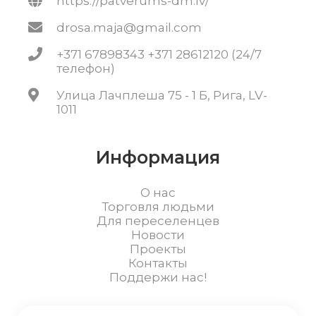
https://patverums-dm.lv/
drosa.maja@gmail.com
+371 67898343 +371 28612120 (24/7
телефон)
Улица Лачплеша 75 - 1 Б, Рига, LV-
1011
Информация
О нас
Торговля людьми
Для переселенцев
Новости
Проекты
Контакты
Поддержи нас!