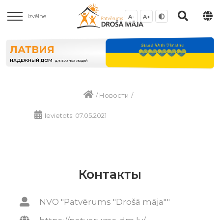
Izvēlne
A-
A+
ЛАТВИЯ
НАДЕЖНЫЙ ДОМ
ДЛЯ РАЗНЫХ ЛЮДЕЙ
/
Новости
/
Ievietots: 07.05.2021
Контакты
NVO "Patvērums "Drošā māja""