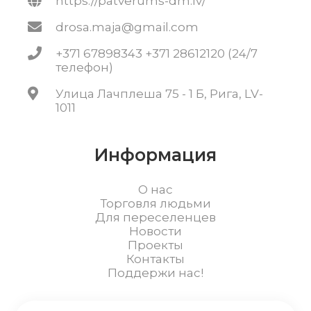
https://patverums-dm.lv/
drosa.maja@gmail.com
+371 67898343 +371 28612120 (24/7
телефон)
Улица Лачплеша 75 - 1 Б, Рига, LV-
1011
Информация
О нас
Торговля людьми
Для переселенцев
Новости
Проекты
Контакты
Поддержи нас!