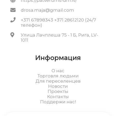
https://patverums-dm.lv/
drosa.maja@gmail.com
+371 67898343 +371 28612120 (24/7
телефон)
Улица Лачплеша 75 - 1 Б, Рига, LV-
1011
Информация
О нас
Торговля людьми
Для переселенцев
Новости
Проекты
Контакты
Поддержи нас!