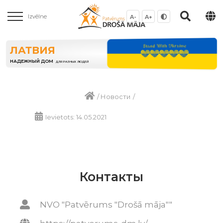
Izvēlne
A-
A+
ЛАТВИЯ
НАДЕЖНЫЙ ДОМ
ДЛЯ РАЗНЫХ ЛЮДЕЙ
/
Новости
/
Ievietots: 14.05.2021
Контакты
NVO "Patvērums "Drošā māja""