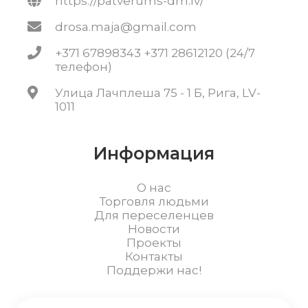
https://patverums-dm.lv/
drosa.maja@gmail.com
+371 67898343 +371 28612120 (24/7
телефон)
Улица Лачплеша 75 - 1 Б, Рига, LV-
1011
Информация
О нас
Торговля людьми
Для переселенцев
Новости
Проекты
Контакты
Поддержи нас!