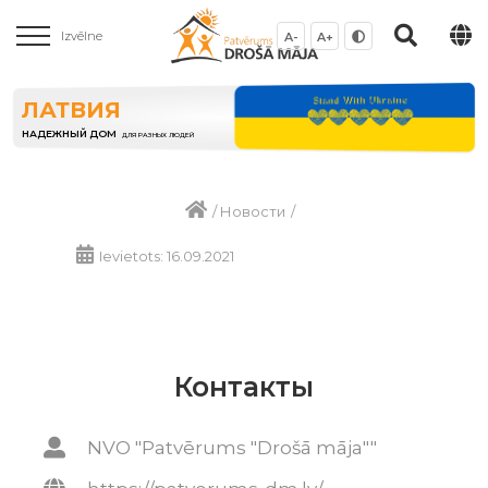
Izvēlne
A-
A+
ЛАТВИЯ
НАДЕЖНЫЙ ДОМ
ДЛЯ РАЗНЫХ ЛЮДЕЙ
/
Новости
/
Ievietots: 16.09.2021
Контакты
NVO "Patvērums "Drošā māja""